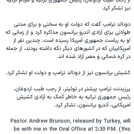
از رجب طیب اردوغان، رئیس جمهوری ترکیه و مردم ترکیه
اسرائیل در جنگ
نیز تشکر کرد.
نرگس محمدی برنده جایزه نوبل صلح
همایش محافظه‌کاران آمریکا «سی‌پک»
دونالد ترامپ گفت که دولت او به سختی و برای مدتی
طولانی برای آزادی آندرو برانسون مذاکره کرد و از زمانی که
صفحه‌های ویژه
او به ریاست جمهوری آمریکا رسیده است، چندین نفر از
سفر پرزیدنت ترامپ به چین
آمریکاییان که در کشورهای دیگر نگه داشته بودند، از جمله
در کره شمالی و مصر آزاد شده اند.
کشیش برانسون نیز از دونالد ترامپ و دولت او تشکر کرد.
پرزیدنت ترامپ پیشتر در توئیتر، از رجب طیب اردوغان،
رئیس جمهوری ترکیه به خاطر کمک به آزادی کشیش
آمریکایی، آندرو برانسون، تشکر کرد.
Pastor Andrew Brunson, released by Turkey, will
be with me in the Oval Office at 2:30 P.M. (this