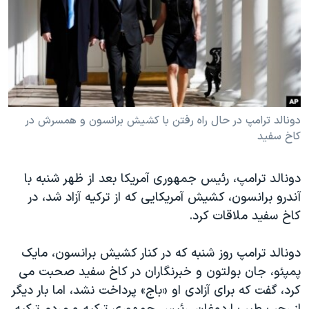
دنبال کنید
مستندها
فرهنگ و زندگی
حقوق شهروندی
انتخابات ریاست جمهوری آمریکا ۲۰۲۴
اقتصادی
حمله جمهوری اسلامی به اسرائیل
رمز مهسا
علم و فناوری
زبانهای مختلف
اسرائیل در جنگ
ورزش زنان در ایران
دونالد ترامپ در حال راه رفتن با کشیش برانسون و همسرش در
کاخ سفید
گالری عکس
اعتراضات زن، زندگی، آزادی
آرشیو پخش زنده
مجموعه مستندهای دادخواهی
دونالد ترامپ، رئیس جمهوری آمریکا بعد از ظهر شنبه با
تریبونال مردمی آبان ۹۸
آندرو برانسون، کشیش آمریکایی که از ترکیه آزاد شد، در
دادگاه حمید نوری
کاخ سفید ملاقات کرد.
چهل سال گروگان‌گیری
دونالد ترامپ روز شنبه که در کنار کشیش برانسون، مایک
قانون شفافیت دارائی کادر رهبری ایران
پمپئو، جان بولتون و خبرنگاران در کاخ سفید صحبت می
اعتراضات مردمی آبان ۹۸
کرد، گفت که برای آزادی او «باج» پرداخت نشد، اما بار دیگر