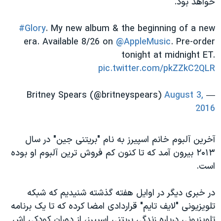
خواهد بود.
اسرائیل در جنگ
نرگس محمدی برنده جایزه نوبل صلح
#Glory
. My new album & the beginning of a new
همایش محافظه‌کاران آمریکا «سی‌پک»
era. Available 8/26 on
@AppleMusic
. Pre-order
tonight at midnight ET.
صفحه‌های ویژه
pic.twitter.com/pkZZkC2QLR
سفر پرزیدنت ترامپ به چین
August 3,
— Britney Spears (@britneyspears)
2016
آخرین آلبوم خانم اسپیرز به نام "بریتنی جین" در سال
۲۰۱۳ بیرون آمد که تا کنون کم فروش ترین آلبوم او بوده
است.
در خبری دیگر در اوایل هفته گذشته شنیدیم که شبکه
تلویزیونی "لایف تایم" قراردادی امضا کرده که تا یک برنامه
تلویزیونی درباره زندگی بریتنی اسپیرز، از دوران کودکی اش