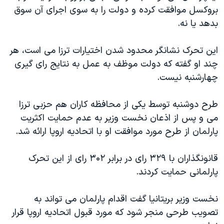
اسرائیل در جنگ
بروکسل موافقت کرده و دولت را به سوی اجرای آن سوق
نرگس محمدی برنده جایزه نوبل صلح
بدهد یا نه.
همایش محافظه‌کاران آمریکا «سی‌پک»
این تحرک نشانگر محدود شدن اختیارات ترزا می است، هر
صفحه‌های ویژه
چند او گفته که دولت موظف به عمل به نتایج رای گیری
سفر پرزیدنت ترامپ به چین
چهارشنبه نیست.
طرح دوشنبه توسط یکی از محافظه کاران هم حزبی ترزا
می و پس از اذعان نخست وزیر به عدم حمایت اکثریت
پارلمان از طرح مورد موافقت او با اتحادیه اروپا ارائه شد.
قانونگذاران با ۳۲۹ رای در برابر ۳۰۲ رای از این تحرک
پارلمانی حمایت کردند.
نخست وزیر بریتانیا گفت اقدام پارلمان می تواند به
تصویب طرحی منجر شود که مورد قبول اتحادیه اروپا قرار