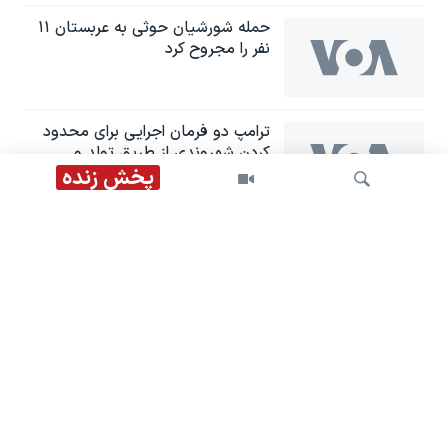
حمله شورشیان حوثی به عربستان ۱۱
نفر را مجروح کرد
ترامپ دو فرمان اجرایی برای محدود
کردن شهروندی از طریق تولد و
«گردشگری زایمان» امضا کرد
پخش زنده
مقام سعودی: احتمال حملات
هماهنگ شبه‌نظامیان عراقی و
حوثی‌ها به عربستان وجود دارد
جستجو
ترامپ: ما اجازه نمی‌دهیم جمهوری
اسلامی به سلاح هسته‌ای دست پیدا
کند
سناتور میچ مک‌کانل پس از نزدیک به