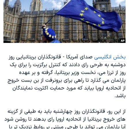
دنبال کنید
مستندها
فرهنگ و زندگی
حقوق شهروندی
انتخابات ریاست جمهوری آمریکا ۲۰۲۴
اقتصادی
حمله جمهوری اسلامی به اسرائیل
رمز مهسا
علم و فناوری
زبانهای مختلف
اسرائیل در جنگ
ورزش زنان در ایران
بخش انگلیسی
صدای آمریکا - قانونگذاران بریتانیایی روز
گالری عکس
اعتراضات زن، زندگی، آزادی
دوشنبه به طرحی رای دادند که کنترل برگزیت را برای یک
آرشیو پخش زنده
مجموعه مستندهای دادخواهی
روز از ترزا می، نخست وزیر بریتانیا، گرفته و بر عهده
تریبونال مردمی آبان ۹۸
پارلمان می گذارد تا راهی برای برونرفت از بن بست خروج
از اتحادیه اروپا بیابد که مورد حمایت اکثریت نمایندگان
دادگاه حمید نوری
باشد.
چهل سال گروگان‌گیری
قانون شفافیت دارائی کادر رهبری ایران
از این رو، قانونگذاران روز چهارشنبه باید به طیفی از گزینه
های خروج بریتانیا از اتحادیه اروپا رای بدهند تا روشن شود
اعتراضات مردمی آبان ۹۸
آیا پارلمان می تواند با طرحی مبتنی بر روابط نزدیک تر با