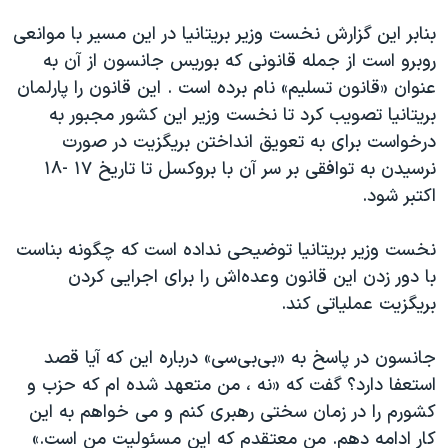
اسرائیل در جنگ
بنابر این گزارش نخست وزیر بریتانیا در این مسیر با موانعی
نرگس محمدی برنده جایزه نوبل صلح
روبرو است از جمله قانونی که بوریس جانسون از آن به
همایش محافظه‌کاران آمریکا «سی‌پک»
عنوان «قانون تسلیم» نام برده است . این قانون را پارلمان
بریتانیا تصویب کرد تا نخست وزیر این کشور مجبور به
صفحه‌های ویژه
درخواست برای به تعویق انداختن بریگزیت در صورت
سفر پرزیدنت ترامپ به چین
نرسیدن به توافقی بر سر آن با بروکسل تا تاریخ ۱۷ -۱۸
اکتبر شود.
نخست وزیر بریتانیا توضیحی نداده است که چگونه بناست
با دور زدن این قانون وعده‌اش را برای اجرایی کردن
بریگزیت عملیاتی کند.
جانسون در پاسخ به «بی‌بی‌سی» درباره این که آیا قصد
استعفا دارد؟ گفت که «نه ، من متعهد شده ام كه حزب و
كشورم را در زمان سختی رهبری كنم و می خواهم به این
كار ادامه دهم. من معتقدم که این مسئولیت من است.»