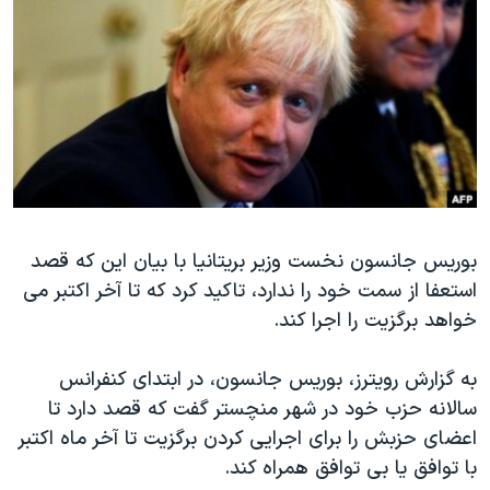
دنبال کنید
مستندها
فرهنگ و زندگی
حقوق شهروندی
انتخابات ریاست جمهوری آمریکا ۲۰۲۴
اقتصادی
حمله جمهوری اسلامی به اسرائیل
رمز مهسا
علم و فناوری
زبانهای مختلف
اسرائیل در جنگ
ورزش زنان در ایران
گالری عکس
اعتراضات زن، زندگی، آزادی
بوریس جانسون نخست وزیر بریتانیا با بیان این که قصد
آرشیو پخش زنده
مجموعه مستندهای دادخواهی
استعفا از سمت خود را ندارد، تاکید کرد که تا آخر اکتبر می
تریبونال مردمی آبان ۹۸
خواهد برگزیت را اجرا کند.
دادگاه حمید نوری
به گزارش رویترز، بوریس جانسون، در ابتدای کنفرانس
چهل سال گروگان‌گیری
سالانه حزب خود در شهر منچستر گفت که قصد دارد تا
قانون شفافیت دارائی کادر رهبری ایران
اعضای حزبش را برای اجرایی کردن برگزیت تا آخر ماه اکتبر
اعتراضات مردمی آبان ۹۸
با توافق یا بی توافق همراه کند.