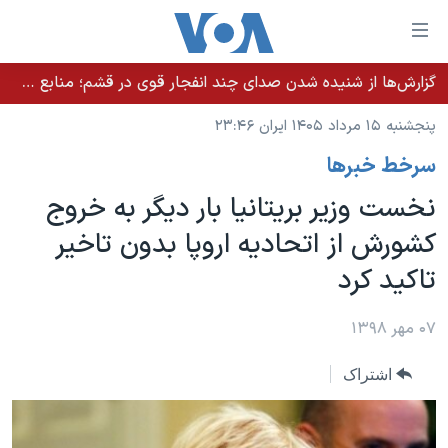
ینکهای
ابل
سترسی
گزارش‌ها از شنیده شدن صدای چند انفجار قوی در قشم؛ منابع حکومتی می‌گویند درگیری در تنگه هرمز بود
خانه
هش
پنجشنبه ۱۵ مرداد ۱۴۰۵ ایران ۲۳:۴۶
نسخه سبک وب‌سایت
ه
سرخط خبرها
حتوای
موضوع ها
صلی
نخست وزیر بریتانیا بار دیگر به خروج
برنامه های تلویزیونی
ایران
هش
کشورش از اتحادیه اروپا بدون تاخیر
جدول برنامه ها
ه
آمریکا
تاکید کرد
فحه
صفحه‌های ویژه
جهان
صلی
فرکانس‌های صدای آمریکا
ورزشی
جام جهانی ۲۰۲۶
۰۷ مهر ۱۳۹۸
هش
پخش رادیویی
ه
گزیده‌ها
عملیات خشم حماسی
اشتراک
ستجو
۲۵۰سالگی آمریکا
ویژه برنامه‌ها
یادگیری زبان انگلیسی
ویدیوها
بایگانی برنامه‌های تلویزیونی