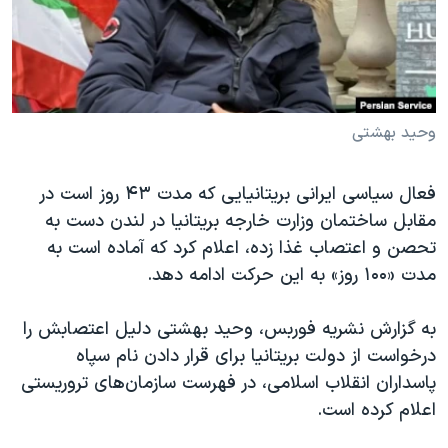
دنبال کنید
مستندها
فرهنگ و زندگی
حقوق شهروندی
انتخابات ریاست جمهوری آمریکا ۲۰۲۴
اقتصادی
حمله جمهوری اسلامی به اسرائیل
رمز مهسا
علم و فناوری
وحید بهشتی
زبانهای مختلف
اسرائیل در جنگ
ورزش زنان در ایران
فعال سیاسی ایرانی بریتانیایی که مدت ۴۳ روز است در
گالری عکس
اعتراضات زن، زندگی، آزادی
مقابل ساختمان وزارت خارجه بریتانیا در لندن دست به
آرشیو پخش زنده
مجموعه مستندهای دادخواهی
تحصن و اعتصاب غذا زده، اعلام کرد که آماده است به
مدت «۱۰۰ روز» به این حرکت ادامه دهد.
تریبونال مردمی آبان ۹۸
دادگاه حمید نوری
به گزارش نشریه فوربس، وحید بهشتی دلیل اعتصابش را
چهل سال گروگان‌گیری
درخواست از دولت بریتانیا برای قرار دادن نام سپاه
پاسداران انقلاب اسلامی، در فهرست سازمان‌های تروریستی
قانون شفافیت دارائی کادر رهبری ایران
اعلام کرده است.
اعتراضات مردمی آبان ۹۸