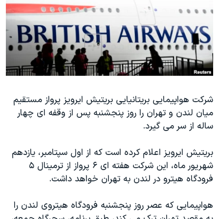
دنبال کنید
مستندها
فرهنگ و زندگی
حقوق شهروندی
انتخابات ریاست جمهوری آمریکا ۲۰۲۴
اقتصادی
حمله جمهوری اسلامی به اسرائیل
رمز مهسا
علم و فناوری
زبانهای مختلف
اسرائیل در جنگ
ورزش زنان در ایران
گالری عکس
اعتراضات زن، زندگی، آزادی
شرکت هواپیمایی بریتانیایی بریتیش ایرویز پرواز مستقیم
میان لندن و تهران را روز پنجشنبه پس از وقفه ای چهار
آرشیو پخش زنده
مجموعه مستندهای دادخواهی
ساله از سر می گیرد.
تریبونال مردمی آبان ۹۸
دادگاه حمید نوری
بریتیش ایرویز اعلام کرده است که از اول سپتامبر، یازدهم
شهریور ماه، این شرکت هفته ای ۶ پرواز از ترمینال ۵
چهل سال گروگان‌گیری
فرودگاه هیترو در لندن به تهران خواهد داشت.
قانون شفافیت دارائی کادر رهبری ایران
اعتراضات مردمی آبان ۹۸
هواپیمایی که عصر روز پنجشنبه فرودگاه هیتروی لندن را
به مقصد تهران ترک می کند، طبق برنامه، سحرگاه جمعه،