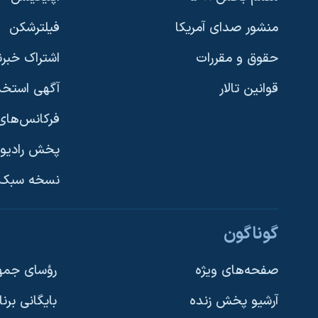
منشور صدای آمریکا
فیلترشکن
حقوق و مقررات
اشتراک خبرن
قوانین تالار
آگهی استخد
فرکانس‌های 
پخش رادیو
یادگیری زبان انگلیسی
نسخه سبک 
دنبال کنید
گوناگون
صفحه‌های ویژه
رؤسای جمهو
آرشیو پخش زنده
بایگانی برن
زبانهای مختلف