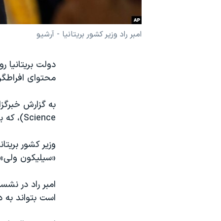
نرگس محمدی برنده جایزه نوبل صلح
همایش محافظه‌کاران آمریکا «سی‌پک»
امبر راد وزیر کشور بریتانیا - آرشیو
صفحه‌های ویژه
دولت بریتانیا ر
سفر پرزیدنت ترامپ به چین
محتوای افراطگرا
به گزارش خبرگزا
Science
)، که ب
وزیر کشور بریتا
«سیلیکون ولی»، 
امبر راد در نشس
است بتواند به د