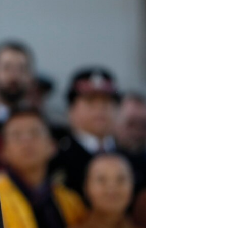
مستندها
فرهنگ و زندگی
حقوق شهروندی
انتخابات ریاست جمهوری آمریکا ۲۰۲۴
اقتصادی
حمله جمهوری اسلامی به اسرائیل
رمز مهسا
علم و فناوری
اسرائیل در جنگ
ورزش زنان در ایران
گالری عکس
اعتراضات زن، زندگی، آزادی
آرشیو پخش زنده
مجموعه مستندهای دادخواهی
تریبونال مردمی آبان ۹۸
دادگاه حمید نوری
چهل سال گروگان‌گیری
قانون شفافیت دارائی کادر رهبری ایران
اعتراضات مردمی آبان ۹۸
اسرائیل در جنگ