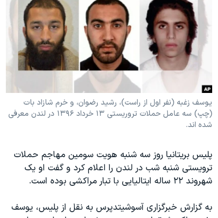
دنبال کنید
مستندها
فرهنگ و زندگی
حقوق شهروندی
انتخابات ریاست جمهوری آمریکا ۲۰۲۴
اقتصادی
حمله جمهوری اسلامی به اسرائیل
رمز مهسا
علم و فناوری
زبانهای مختلف
اسرائیل در جنگ
ورزش زنان در ایران
گالری عکس
اعتراضات زن، زندگی، آزادی
یوسف زغبه (نفر اول از راست)، رشید رضوان، و خرم شازاد بات
(چپ) سه عامل حملات تروریستی ۱۳ خرداد ۱۳۹۶ در لندن معرفی
آرشیو پخش زنده
مجموعه مستندهای دادخواهی
شده اند.
تریبونال مردمی آبان ۹۸
دادگاه حمید نوری
پلیس بریتانیا روز سه شنبه هویت سومین مهاجم حملات
ترویستی شنبه شب در لندن را اعلام کرد و گفت او یک
چهل سال گروگان‌گیری
شهروند ۲۲ ساله ایتالیایی با تبار مراکشی بوده است.
قانون شفافیت دارائی کادر رهبری ایران
اعتراضات مردمی آبان ۹۸
به گزارش خبرگزاری آسوشیتدپرس به نقل از پلیس، یوسف