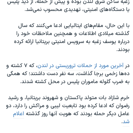
زغبه ساکن شرق لندن بوده و پیش از حمله، از دید پلیس
اسرائیل در جنگ
یا دستگاه‌های امنیتی، تهدیدی محسوب نمی‌شد.
نرگس محمدی برنده جایزه نوبل صلح
همایش محافظه‌کاران آمریکا «سی‌پک»
با این حال، مقام‌های ایتالیایی ادعا می‌کنند که سال
گذشته میلادی اطلاعات و همچنین ملاحظات خود را
صفحه‌های ویژه
درباره یوسف زغبه به سرویس امنیتی بریتانیا ارائه کرده
سفر پرزیدنت ترامپ به چین
بودند.
در
آخرین مورد از حملات تروریستی در لندن
، که ۷ کشته و
ده‌ها زخمی برجا گذاشت، سه نفر دست داشتند؛ که همگی
به ضرب گلوله ماموران پلیس در محل کشته شدند.
خرم شازاد بات متولد پاکستان و شهروند بریتانیا، و رشید
رضوان که ادعا کرده بود تابعیت لیبی و مراکش را دارد، دو
عامل دیگر حمله بودند که هویت آنها روز گذشته
اعلام
شد
.