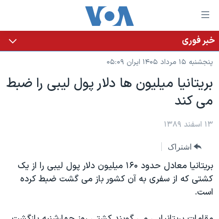
ینکهای
ابل
سترسی
خبر فوری
خانه
هش
پنجشنبه ۱۵ مرداد ۱۴۰۵ ایران ۰۵:۰۹
نسخه سبک وب‌سایت
ه
بریتانیا میلیون ها دلار پول لیبی را ضبط
حتوای
موضوع ها
می کند
صلی
برنامه های تلویزیونی
ایران
هش
جدول برنامه ها
ه
۱۳ اسفند ۱۳۸۹
آمریکا
فحه
صفحه‌های ویژه
جهان
اشتراک
صلی
فرکانس‌های صدای آمریکا
ورزشی
جام جهانی ۲۰۲۶
هش
بریتانیا معادل حدود ۱۶۰ میلیون دلار پول لیبی را از یک
پخش رادیویی
ه
گزیده‌ها
عملیات خشم حماسی
کشتی که از سفری به آن کشور باز می گشت ضبط کرده
ستجو
است.
۲۵۰سالگی آمریکا
ویژه برنامه‌ها
یادگیری زبان انگلیسی
ویدیوها
بایگانی برنامه‌های تلویزیونی
مقامات بریتانیایی می گویند کشتی روز چهارشنبه بازگشت