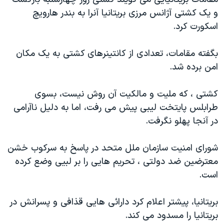
دنبال کنید
مستندها
فرهنگ و زندگی
و یک کشتی آژانس مرزی بریتانیا آنرا به بندر هارویچ
اسکورت کرد.
حقوق شهروندی
انتخابات ریاست جمهوری آمریکا ۲۰۲۴
اقتصادی
حمله جمهوری اسلامی به اسرائیل
بگفته مقامات، تعدادی از کانتینرهای کشتی به یک مکان
رمز مهسا
علم و فناوری
امن برده شد.
زبانهای مختلف
اسرائیل در جنگ
ورزش زنان در ایران
کشتی ، که ملیت و مالکیت آن روش نیست، بسوی
گالری عکس
اعتراضات زن، زندگی، آزادی
طرابلس پایتخت لیبی پیش می رفت، اما به دلیل ناآرامی
آرشیو پخش زنده
مجموعه مستندهای دادخواهی
در آنجا پهلو نگرفت.
تریبونال مردمی آبان ۹۸
شورای امنیت سازمان ملل متحد در پاسخ به سرکوب خشن
دادگاه حمید نوری
معترضین ضد دولتی ، تحریم هایی را بر لبیی وضع کرده
چهل سال گروگان‌گیری
است.
قانون شفافیت دارائی کادر رهبری ایران
بریتانیا، پیشتر اعلام کرد دارائی هایی قذافی و پسرانش در
اعتراضات مردمی آبان ۹۸
بریتانیا را مسدود می کند.