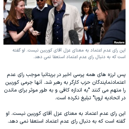
دنبال کنید
مستندها
فرهنگ و زندگی
حقوق شهروندی
انتخابات ریاست جمهوری آمریکا ۲۰۲۴
اقتصادی
حمله جمهوری اسلامی به اسرائیل
رمز مهسا
علم و فناوری
زبانهای مختلف
اسرائیل در جنگ
ورزش زنان در ایران
این رای عدم اعتماد به معنای عزل آقای کوربین نیست. او گفته
است که به دنبال رای عدم اعتماد استعفا نمی دهد.
گالری عکس
اعتراضات زن، زندگی، آزادی
آرشیو پخش زنده
مجموعه مستندهای دادخواهی
پس لرزه های همه پرسی اخیر در بریتانیا موجب رای عدم
تریبونال مردمی آبان ۹۸
اعتمادنمایندگان حزب کارگر به رهبر شد. آنها جرمی کوربین
دادگاه حمید نوری
را متهم می کنند "به اندازه کافی و به طور موثر برای ماندن
در اتحادیه اروپا" تبلیغ نکرده است.
چهل سال گروگان‌گیری
قانون شفافیت دارائی کادر رهبری ایران
این رای عدم اعتماد به معنای عزل آقای کوربین نیست. او
اعتراضات مردمی آبان ۹۸
گفته است که به دنبال رای عدم اعتماد استعفا نمی دهد.