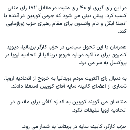
اسرائیل در جنگ
در این رای گیری او ۴۰ رای مثبت در مقابل ۱۷۲ رای منفی
نرگس محمدی برنده جایزه نوبل صلح
کسب کرد. پیش بینی می شود که جرمی کوربین در آینده با
همایش محافظه‌کاران آمریکا «سی‌پک»
آنجلا ایگل و تام واتسون برای مقام رهبری حزب زورآزمایی
کند.
صفحه‌های ویژه
سفر پرزیدنت ترامپ به چین
همزمان با این تحول سیاسی در حزب کارگر بریتانیا، دیوید
کامرون برای مذاکره درباره خروج بریتانیا از اتحادیه اروپا در
بروکسل به سر می برد.
به دنبال رای اکثریت مردم بریتانیا به خروج از اتحادیه اروپا،
شماری از اعضای کابینه سایه آقای کوربین استعفا دادند.
منتقدان می گویند کوربین به اندازه کافی برای ماندن در
اتحادیه اروپا تبلیغات نکرد.
حزب کارگر، کابینه سایه در بریتانیا به شمار می رود.