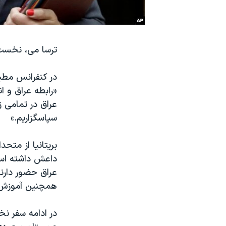
نرگس محمدی برنده جایزه نوبل صلح
همایش محافظه‌کاران آمریکا «سی‌پک»
ترسا می، نخست و
صفحه‌های ویژه
سفر پرزیدنت ترامپ به چین
در کنفرانس مطبو
«رابطه عراق و 
عراق در تمامی ز
سپاسگزاریم.»
بریتانیا از متح
عراق حضور دارن
همچنین آموزش م
در ادامه سفر نخ