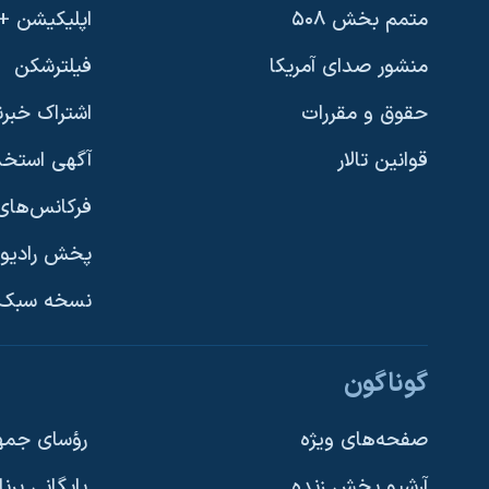
متمم بخش ۵۰۸
اپلیکیشن +VOA
منشور صدای آمریکا
فیلترشکن
حقوق و مقررات
اشتراک خبرن
قوانین تالار
آگهی استخد
فرکانس‌های 
پخش رادیو
یادگیری زبان انگلیسی
نسخه سبک 
دنبال کنید
گوناگون
صفحه‌های ویژه
رؤسای جمهو
آرشیو پخش زنده
بایگانی برن