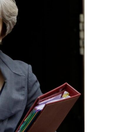
مستندها
فرهنگ و زندگی
حقوق شهروندی
انتخابات ریاست جمهوری آمریکا ۲۰۲۴
اقتصادی
حمله جمهوری اسلامی به اسرائیل
رمز مهسا
علم و فناوری
اسرائیل در جنگ
ورزش زنان در ایران
گالری عکس
اعتراضات زن، زندگی، آزادی
آرشیو پخش زنده
مجموعه مستندهای دادخواهی
تریبونال مردمی آبان ۹۸
دادگاه حمید نوری
چهل سال گروگان‌گیری
قانون شفافیت دارائی کادر رهبری ایران
اعتراضات مردمی آبان ۹۸
اسرائیل در جنگ