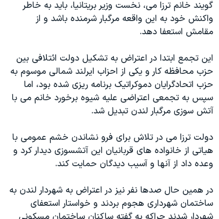
اسرائیل در جنگ
گویند خانم ترزا می، نخست وزیر بریتانیا، باید به خاطر
واکنش خود به این واقعه مرگبار شرمنده باشد و از
نرگس محمدی برنده جایزه نوبل صلح
مقامش استعفا دهد.
همایش محافظه‌کاران آمریکا «سی‌پک»
صفحه‌های ویژه
این تجمع ابتدا در اعتراض به تشکیل دولت ائتلافی بین
حزب محافظه کار و یکی از احزاب ایرلند شمالی موسوم به
سفر پرزیدنت ترامپ به چین
حزب اتحادگرایان دموکراتیک برنامه ریزی شده بود، اما
سپس به تجمعی اعتراضی علیه شیوه برخورد خانم می با
آتش سوزی مرگبار لندن تبدیل شد.
دولت ترزا می در تلاش برای فرو نشاندن خشم عمومی با
هیاتی از خانواده های قربانیان این آتشسوزی دیدار کرد و
وعده داد از آنها و آسیب دیدگان حمایت کند.
در همین حال صدها نفر نیز در اعتراض به شهردار لندن به
ساختمان شهرداری هجوم بردند و خواستار استعفای
شهردار شدند چراکه به گفته ساکنان ساختمان مسکونی