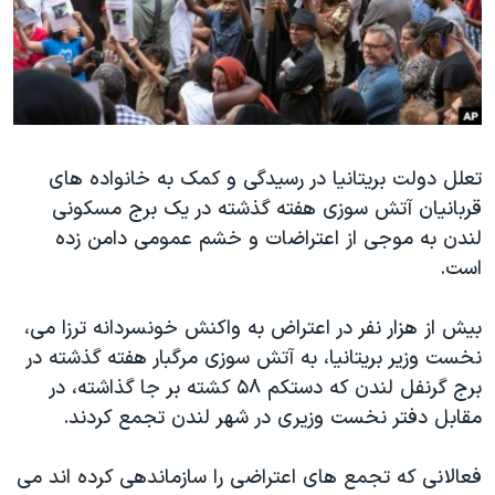
دنبال کنید
مستندها
فرهنگ و زندگی
حقوق شهروندی
انتخابات ریاست جمهوری آمریکا ۲۰۲۴
اقتصادی
حمله جمهوری اسلامی به اسرائیل
رمز مهسا
علم و فناوری
زبانهای مختلف
تعلل دولت بریتانیا در رسیدگی و کمک به خانواده های
اسرائیل در جنگ
ورزش زنان در ایران
قربانیان آتش سوزی هفته گذشته در یک برج مسکونی
گالری عکس
اعتراضات زن، زندگی، آزادی
لندن به موجی از اعتراضات و خشم عمومی دامن زده
آرشیو پخش زنده
مجموعه مستندهای دادخواهی
است.
تریبونال مردمی آبان ۹۸
بیش از هزار نفر در اعتراض به واکنش خونسردانه ترزا می،
دادگاه حمید نوری
نخست وزیر بریتانیا، به آتش سوزی مرگبار هفته گذشته در
چهل سال گروگان‌گیری
برج گرنفل لندن که دستکم ۵۸ کشته بر جا گذاشته، در
مقابل دفتر نخست وزیری در شهر لندن تجمع کردند.
قانون شفافیت دارائی کادر رهبری ایران
اعتراضات مردمی آبان ۹۸
فعالانی که تجمع های اعتراضی را سازماندهی کرده اند می