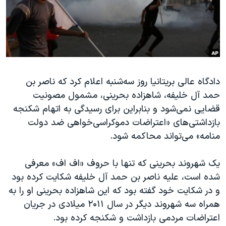
دنبال کنید
مستندها
فرهنگ و زندگی
حقوق شهروندی
انتخابات ریاست جمهوری آمریکا ۲۰۲۴
اقتصادی
حمله جمهوری اسلامی به اسرائیل
رمز مهسا
علم و فناوری
زبانهای مختلف
دادگاه عالی بریتانیا روز سه‌شنبه اعلام کرد که ناصر بن
اسرائیل در جنگ
ورزش زنان در ایران
حمد آل خلیفه، شاهزاده بحرینی، مشمول مصونیت
گالری عکس
اعتراضات زن، زندگی، آزادی
قضایی نمی‌شود و بنابراین برای رسیدگی به اتهام شکنجه
آرشیو پخش زنده
مجموعه مستندهای دادخواهی
بازداشتی‌های «اعتراضات دموکراسی‌خواهی ضد دولت
منامه» می‌تواند محاکمه شود.
تریبونال مردمی آبان ۹۸
دادگاه حمید نوری
یک شهروند بحرینی که تنها با حروف «اف اف» معرفی
چهل سال گروگان‌گیری
شده است، علیه ناصر بن حمد آل خلیفه شکایت کرده بود
و در شکایت خود گفته بود که این شاهزاده بحرینی او را به
قانون شفافیت دارائی کادر رهبری ایران
همراه سه شهروند دیگر در سال ۲۰۱۱ میلادی در جریان
اعتراضات مردمی آبان ۹۸
اعتراضات مردمی بازداشت و شکنجه کرده بود.