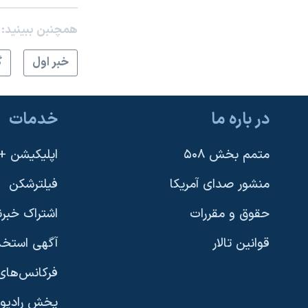
همچنبن ببینید:
خبر اول
گ
در باره ما
خدمات
متمم بخش ۵۰۸
اپلیکیشن +VOA
منشور صدای آمریکا
فیلترشکن
حقوق و مقررات
اشتراک خبرن
قوانین تالار
آگهی استخد
فرکانس‌های 
پخش رادیو