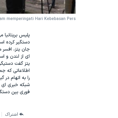
نرگس محمدی برنده جایزه نوبل صلح
همایش محافظه‌کاران آمریکا «سی‌پک»
dalam memperingati Hari Kebebasan Pers.
صفحه‌های ویژه
سفر پرزیدنت ترامپ به چین
دستگیر کرده اس
جان یتز، افسر م
ای از لندن و اس
یتز گفت دستیگر
را به اتهام در 
شبکه خبری ای بی
فوری بین دستگیر
اشتراک