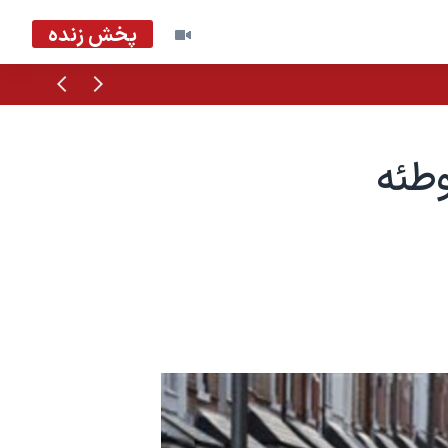
پخش زنده
قبلی
بعدی
با توطئه