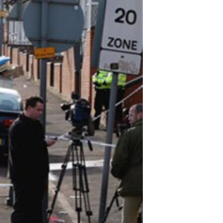
مستندها
فرهنگ و زندگی
حقوق شهروندی
انتخابات ریاست جمهوری آمریکا ۲۰۲۴
اقتصادی
حمله جمهوری اسلامی به اسرائیل
رمز مهسا
علم و فناوری
اسرائیل در جنگ
ورزش زنان در ایران
گالری عکس
اعتراضات زن، زندگی، آزادی
آرشیو پخش زنده
مجموعه مستندهای دادخواهی
تریبونال مردمی آبان ۹۸
دادگاه حمید نوری
چهل سال گروگان‌گیری
قانون شفافیت دارائی کادر رهبری ایران
اعتراضات مردمی آبان ۹۸
اسرائیل در جنگ