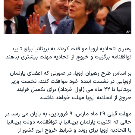
دنبال کنید
مستندها
فرهنگ و زندگی
حقوق شهروندی
انتخابات ریاست جمهوری آمریکا ۲۰۲۴
اقتصادی
حمله جمهوری اسلامی به اسرائیل
رمز مهسا
علم و فناوری
زبانهای مختلف
رهبران اتحادیه اروپا موافقت کردند به بریتانیا برای تایید
اسرائیل در جنگ
ورزش زنان در ایران
توافقنامه برگزیت و خروج از اتحادیه مهلت بیشتری بدهند.
گالری عکس
اعتراضات زن، زندگی، آزادی
آرشیو پخش زنده
مجموعه مستندهای دادخواهی
بر اساس طرح رهبران اروپا، در صورتی که اعضای پارلمان
اروپایی در نشست آینده خود موافقت کنند، نخست وزیر
تریبونال مردمی آبان ۹۸
بریتانیا تا ۲۲ ماه می (اول خرداد) برای تکمیل فرایند
دادگاه حمید نوری
خروج از اتحادیه اروپا مهلت خواهد داشت.
چهل سال گروگان‌گیری
مهلت قبلی ۲۹ ماه مارس، ۹ فروردین، به پایان می رسد در
قانون شفافیت دارائی کادر رهبری ایران
حالی که اکثریت پارلمان بریتانیا با توافقنامه دولت بریتانیا
اعتراضات مردمی آبان ۹۸
با اتحادیه اروپا برای روند و شرایط خروج این کشور از