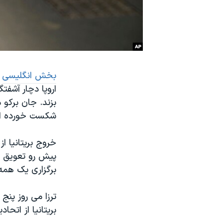
نرگس محمدی برنده جایزه نوبل صلح
همایش محافظه‌کاران آمریکا «سی‌پک»
صفحه‌های ویژه
سفر پرزیدنت ترامپ به چین
بخش انگلیسی
ص
اروپا دچار آشف
شکست خورده است
خروج بریتانیا ا
پیش رو تعویق ب
برگزاری یک همه 
ترزا می روز پنج
بریتانیا از اتحادیه اروپا در 