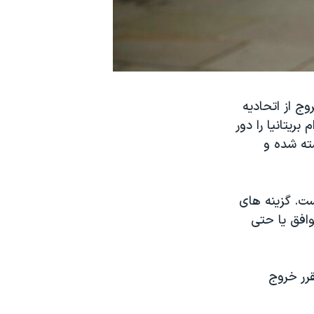
وج از اتحادیه
یتانیا را دور
۲۲ مارس به رای گذاشته شده و
ست. گزینه های
افق یا حتی
قرر خروج