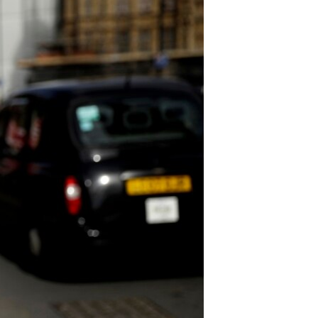
مستندها
فرهنگ و زندگی
حقوق شهروندی
انتخابات ریاست جمهوری آمریکا ۲۰۲۴
اقتصادی
حمله جمهوری اسلامی به اسرائیل
رمز مهسا
علم و فناوری
اسرائیل در جنگ
ورزش زنان در ایران
گالری عکس
اعتراضات زن، زندگی، آزادی
آرشیو پخش زنده
مجموعه مستندهای دادخواهی
تریبونال مردمی آبان ۹۸
دادگاه حمید نوری
چهل سال گروگان‌گیری
قانون شفافیت دارائی کادر رهبری ایران
اعتراضات مردمی آبان ۹۸
اسرائیل در جنگ