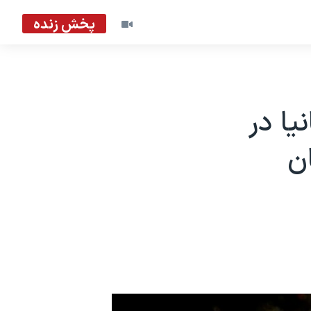
پخش زنده
یا در
ن