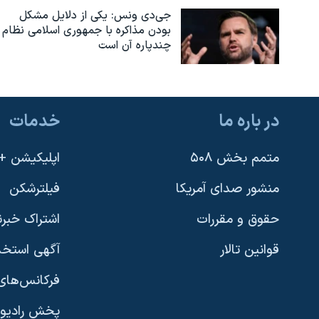
جی‌دی ونس: یکی از دلایل مشکل
بودن مذاکره با جمهوری اسلامی نظام
چندپاره آن است
در باره ما
خدمات
متمم بخش ۵۰۸
اپلیکیشن +VOA
منشور صدای آمریکا
فیلترشکن
حقوق و مقررات
اشتراک خبرن
قوانین تالار
آگهی استخد
فرکانس‌های 
پخش رادیو