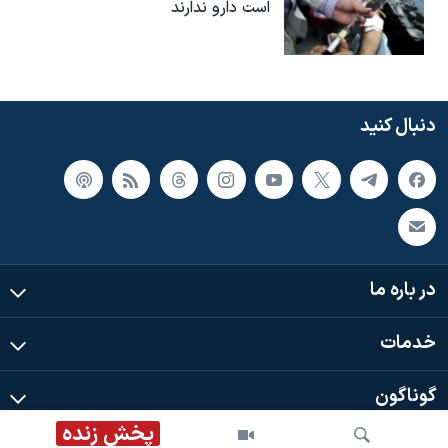
است دارو ندارند
دنبال کنید
در باره ما
خدمات
گوناگون
پخش زنده