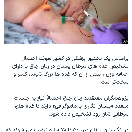
دنبال کنید
مستندها
فرهنگ و زندگی
حقوق شهروندی
انتخابات ریاست جمهوری آمریکا ۲۰۲۴
اقتصادی
حمله جمهوری اسلامی به اسرائیل
رمز مهسا
علم و فناوری
زبانهای مختلف
اسرائیل در جنگ
ورزش زنان در ایران
براساس یک تحقیق پزشکی در کشور سوئد، احتمال
گالری عکس
اعتراضات زن، زندگی، آزادی
تشخیص غده های سرطان پستان در زنان چاق یا دارای
آرشیو پخش زنده
مجموعه مستندهای دادخواهی
اضافه وزن ، پیش از آن که غده ها بزرگ شوند، کمتر و
تریبونال مردمی آبان ۹۸
سخت‌تر است.
دادگاه حمید نوری
پژوهشگران معتقدند زنان چاق احتمالاً نیاز به جلسات
چهل سال گروگان‌گیری
متعدد «پستان نگاری یا ماموگرافی» دارند تا غده های
قانون شفافیت دارائی کادر رهبری ایران
سرطانی شان زود تشخیص داده شود.
اعتراضات مردمی آبان ۹۸
در انگلستان ، زنان بین ۵۰ تا ۷۰ ساله ترغیب می شوند که