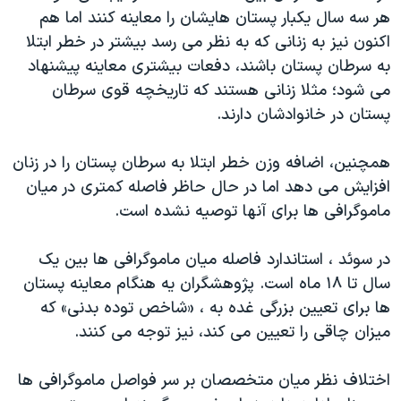
اسرائیل در جنگ
هر سه سال یکبار پستان هایشان را معاینه کنند اما هم
نرگس محمدی برنده جایزه نوبل صلح
اکنون نیز به زنانی که به نظر می رسد بیشتر در خطر ابتلا
به سرطان پستان باشند، دفعات بیشتری معاینه پیشنهاد
همایش محافظه‌کاران آمریکا «سی‌پک»
می شود؛ مثلا زنانی هستند که تاریخچه قوی سرطان
صفحه‌های ویژه
پستان در خانوادشان دارند.
سفر پرزیدنت ترامپ به چین
همچنین، اضافه وزن خطر ابتلا به سرطان پستان را در زنان
افزایش می دهد اما در حال حاظر فاصله کمتری در میان
ماموگرافی ها برای آنها توصیه نشده است.
در سوئد ، استاندارد فاصله میان ماموگرافی ها بین یک
سال تا ۱۸ ماه است. پژوهشگران یه هنگام معاینه پستان
ها برای تعیین بزرگی غده به ، «شاخص توده بدنی» که
میزان چاقی را تعیین می کند، نیز توجه می کنند.
اختلاف نظر میان متخصصان بر سر فواصل ماموگرافی ها