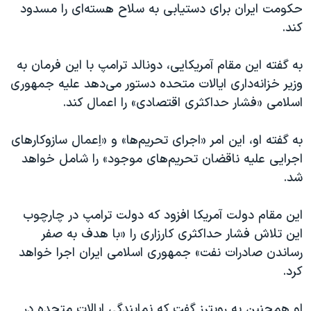
اسرائیل در جنگ
حکومت ایران برای دستیابی به سلاح هسته‌ای را مسدود
کند.
نرگس محمدی برنده جایزه نوبل صلح
همایش محافظه‌کاران آمریکا «سی‌پک»
به گفته این مقام آمریکایی، دونالد ترامپ با این فرمان به
صفحه‌های ویژه
وزیر خزانه‌داری ایالات متحده دستور می‌دهد علیه جمهوری
اسلامی «فشار حداکثری اقتصادی» را اعمال کند.
سفر پرزیدنت ترامپ به چین
به گفته او، این امر «اجرای تحریم‌ها» و «اِعمال سازوکارهای
اجرایی علیه ناقضان تحریم‌های موجود» را شامل خواهد
شد.
این مقام دولت آمریکا افزود که دولت ترامپ در چارچوب
این تلاش فشار حداکثری کارزاری را «با هدف به صفر
رساندن صادرات نفت» جمهوری اسلامی ایران اجرا خواهد
کرد.
او همچنین به رویترز گفت که نمایندگی ایالات متحده در