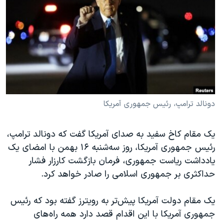
دنبال کنید
مستندها
فرهنگ و زندگی
حقوق شهروندی
انتخابات ریاست جمهوری آمریکا ۲۰۲۴
اقتصادی
حمله جمهوری اسلامی به اسرائیل
رمز مهسا
علم و فناوری
زبانهای مختلف
اسرائیل در جنگ
ورزش زنان در ایران
گالری عکس
اعتراضات زن، زندگی، آزادی
دونالد ترامپ، رئیس جمهوری آمریکا
آرشیو پخش زنده
مجموعه مستندهای دادخواهی
یک مقام کاخ سفید به صدای آمریکا گفت که دونالد ترامپ،
تریبونال مردمی آبان ۹۸
رئیس جمهوری آمریکا،‌ روز سه‌شنبه ۱۶ بهمن با امضای یک
دادگاه حمید نوری
یادداشت ریاست جمهوری، فرمان بازگشت کارزار فشار
چهل سال گروگان‌گیری
حداکثری بر جمهوری اسلامی را صادر خواهد کرد.
قانون شفافیت دارائی کادر رهبری ایران
یک مقام دولت آمریکا پیش‌تر به رویترز گفته بود که رئیس
اعتراضات مردمی آبان ۹۸
جمهوری آمریکا با این اقدام قصد دارد همه راه‌های