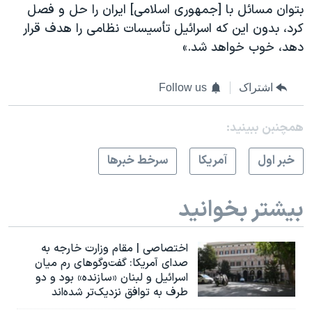
بتوان مسائل با [جمهوری اسلامی] ایران را حل و فصل
کرد، بدون این که اسرائیل تأسیسات نظامی را هدف قرار
دهد، خوب خواهد شد.»
اشتراک
Follow us
همچنبن ببینید:
خبر اول
آمريکا
سرخط خبرها
بیشتر بخوانید
اختصاصی | مقام وزارت خارجه به
صدای آمریکا: گفت‌وگوهای رم میان
اسرائیل و لبنان «سازنده» بود و دو
طرف به توافق نزدیک‌تر شده‌اند