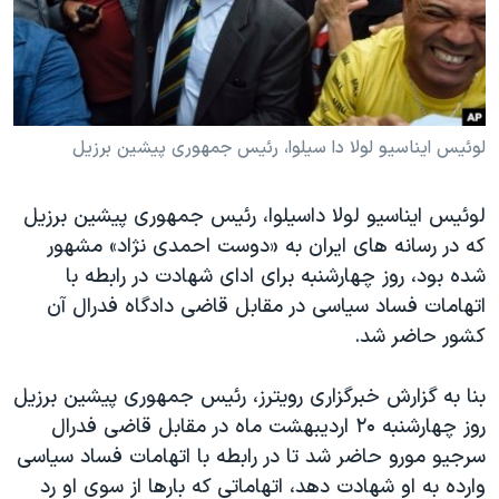
دنبال کنید
مستندها
فرهنگ و زندگی
حقوق شهروندی
انتخابات ریاست جمهوری آمریکا ۲۰۲۴
اقتصادی
حمله جمهوری اسلامی به اسرائیل
رمز مهسا
علم و فناوری
لوئیس ایناسیو لولا دا سیلوا، رئیس جمهوری پیشین برزیل
زبانهای مختلف
اسرائیل در جنگ
ورزش زنان در ایران
لوئیس ایناسیو لولا داسیلوا، رئیس جمهوری پیشین برزیل
گالری عکس
اعتراضات زن، زندگی، آزادی
که در رسانه های ایران به «دوست احمدی نژاد» مشهور
آرشیو پخش زنده
مجموعه مستندهای دادخواهی
شده بود، روز چهارشنبه برای ادای شهادت در رابطه با
اتهامات فساد سیاسی در مقابل قاضی دادگاه فدرال آن
تریبونال مردمی آبان ۹۸
کشور حاضر شد.
دادگاه حمید نوری
چهل سال گروگان‌گیری
بنا به گزارش خبرگزاری رویترز، رئیس جمهوری پیشین برزیل
روز چهارشنبه ۲۰ اردیبهشت ماه در مقابل قاضی فدرال
قانون شفافیت دارائی کادر رهبری ایران
سرجیو مورو حاضر شد تا در رابطه با اتهامات فساد سیاسی
اعتراضات مردمی آبان ۹۸
وارده به او شهادت دهد، اتهاماتی که بارها از سوی او رد