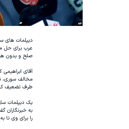
نرگس محمدی برنده جایزه نوبل صلح
همایش محافظه‌کاران آمریکا «سی‌پک»
صفحه‌های ویژه
سفر پرزیدنت ترامپ به چین
دیپلمات های سا
عرب برای حل مس
صلح و بدون هیچ 
آقای ابراهیمی ک
مخالف سوری، نا
طرف تضعیف کر
یک دیپلمات سازم
به خبرنگاران گف
را برای وی تا ب