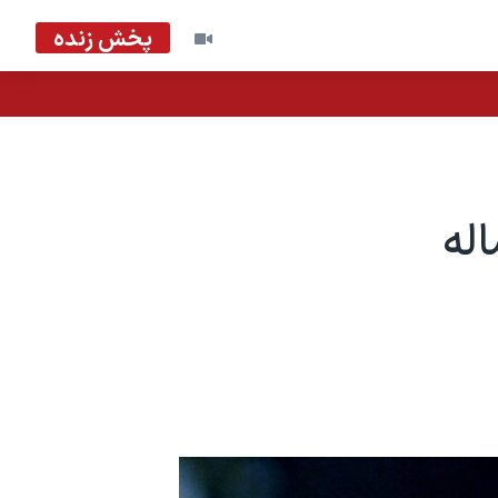
پخش زنده
له