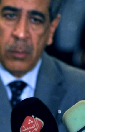
مستندها
فرهنگ و زندگی
حقوق شهروندی
انتخابات ریاست جمهوری آمریکا ۲۰۲۴
اقتصادی
حمله جمهوری اسلامی به اسرائیل
رمز مهسا
علم و فناوری
اسرائیل در جنگ
ورزش زنان در ایران
گالری عکس
اعتراضات زن، زندگی، آزادی
آرشیو پخش زنده
مجموعه مستندهای دادخواهی
تریبونال مردمی آبان ۹۸
دادگاه حمید نوری
چهل سال گروگان‌گیری
قانون شفافیت دارائی کادر رهبری ایران
اعتراضات مردمی آبان ۹۸
اسرائیل در جنگ