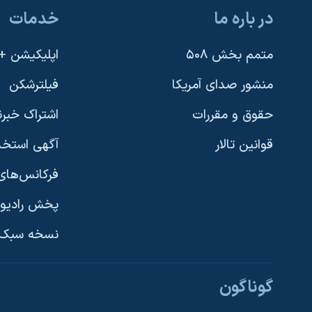
در باره ما
خدمات
متمم بخش ۵۰۸
اپلیکیشن +VOA
منشور صدای آمریکا
فیلترشکن
حقوق و مقررات
اشتراک خبرن
قوانین تالار
آگهی استخد
فرکانس‌های 
پخش رادیو
یادگیری زبان انگلیسی
نسخه سبک 
دنبال کنید
گوناگون