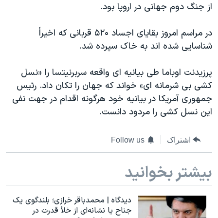
از جنگ دوم جهانی در اروپا بود.
دنبال کنید
مستندها
فرهنگ و زندگی
حقوق شهروندی
انتخابات ریاست جمهوری آمریکا ۲۰۲۴
در مراسم امروز بقایای اجساد ۵۲۰ قربانی که اخیراً
شناسایی شده اند به خاک سپرده شد.
اقتصادی
حمله جمهوری اسلامی به اسرائیل
رمز مهسا
علم و فناوری
پرزیدنت اوباما طی بیانیه ای واقعه سربرنیتسا را «نسل
زبانهای مختلف
اسرائیل در جنگ
ورزش زنان در ایران
کشی بی شرمانه ای» خواند که جهان را تکان داد. رئیس
جمهوری آمریکا در بیانیه خود هرگونه اقدام در جهت نفی
گالری عکس
اعتراضات زن، زندگی، آزادی
این نسل کشی را مردود دانست.
آرشیو پخش زنده
مجموعه مستندهای دادخواهی
تریبونال مردمی آبان ۹۸
اشتراک
Follow us
دادگاه حمید نوری
بیشتر بخوانید
چهل سال گروگان‌گیری
قانون شفافیت دارائی کادر رهبری ایران
دیدگاه | محمدباقر خرازی؛ بلندگوی یک
اعتراضات مردمی آبان ۹۸
جناح یا نشانه‌ای از خلأ قدرت در