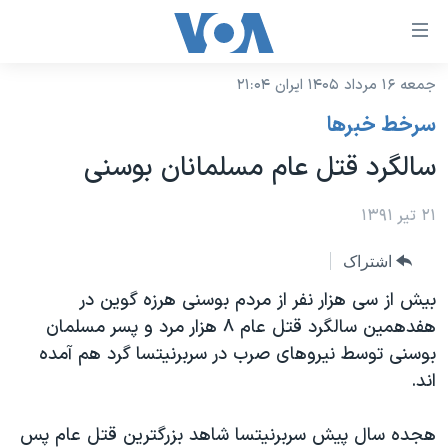
ینکهای
ابل
سترسی
جمعه ۱۶ مرداد ۱۴۰۵ ایران ۲۱:۰۴
خانه
هش
سرخط خبرها
نسخه سبک وب‌سایت
ه
سالگرد قتل عام مسلمانان بوسنی
حتوای
موضوع ها
صلی
برنامه های تلویزیونی
۲۱ تیر ۱۳۹۱
ایران
هش
جدول برنامه ها
ه
آمریکا
اشتراک
فحه
صفحه‌های ویژه
جهان
بیش از سی هزار نفر از مردم بوسنی هرزه گوین در
صلی
فرکانس‌های صدای آمریکا
هفدهمین سالگرد قتل عام ۸ هزار مرد و پسر مسلمان
ورزشی
جام جهانی ۲۰۲۶
هش
بوسنی توسط نیروهای صرب در سربرنیتسا گرد هم آمده
پخش رادیویی
ه
گزیده‌ها
عملیات خشم حماسی
اند.
ستجو
۲۵۰سالگی آمریکا
ویژه برنامه‌ها
یادگیری زبان انگلیسی
هجده سال پیش سربرنیتسا شاهد بزرگترین قتل عام پس
ویدیوها
بایگانی برنامه‌های تلویزیونی