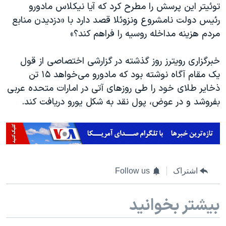
اسرائیل در جنگ
توئیتر این پرسش را مطرح کرد که آیا نیکلاس مادورو
رئیس دولت نامشروع ونزوئلا قصد دارد با «دزدیدن منابع
نرگس محمدی برنده جایزه نوبل صلح
مردم هزینه مداخله روسیه را فراهم کند؟»
همایش محافظه‌کاران آمریکا «سی‌پک»
صفحه‌های ویژه
خبرگزاری رویترز روز گذشته در گزارشی اختصاصی از قول
یک مقام آگاه نوشته بود که مادورو می‌خواهد ۱۵ تن
سفر پرزیدنت ترامپ به چین
ذخایر طلای خود را طی روزهای آتی در امارات متحده عربی
بفروشد و در عوض، پول نقد به شکل یورو دریافت کند.
اشتراک
Follow us
بیشتر بخوانید