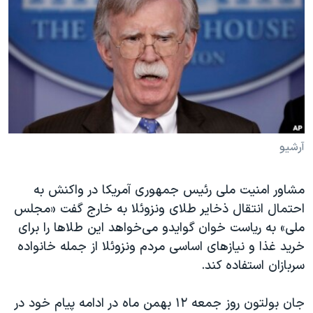
دنبال کنید
مستندها
فرهنگ و زندگی
حقوق شهروندی
انتخابات ریاست جمهوری آمریکا ۲۰۲۴
اقتصادی
حمله جمهوری اسلامی به اسرائیل
رمز مهسا
علم و فناوری
زبانهای مختلف
اسرائیل در جنگ
ورزش زنان در ایران
گالری عکس
اعتراضات زن، زندگی، آزادی
آرشیو
آرشیو پخش زنده
مجموعه مستندهای دادخواهی
مشاور امنیت ملی رئیس جمهوری آمریکا در واکنش به
تریبونال مردمی آبان ۹۸
احتمال انتقال ذخایر طلای ونزوئلا به خارج گفت «مجلس
دادگاه حمید نوری
ملی» به ریاست خوان گوایدو می‌خواهد این طلاها را برای
چهل سال گروگان‌گیری
خرید غذا و نیازهای اساسی مردم ونزوئلا از جمله خانواده
سربازان استفاده کند.
قانون شفافیت دارائی کادر رهبری ایران
اعتراضات مردمی آبان ۹۸
جان بولتون روز جمعه ۱۲ بهمن ماه در ادامه پیام خود در