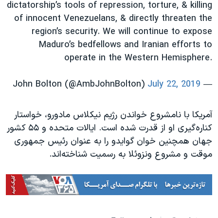
اسرائیل در جنگ
dictatorship’s tools of repression, torture, & killing
of innocent Venezuelans, & directly threaten the
نرگس محمدی برنده جایزه نوبل صلح
region’s security. We will continue to expose
همایش محافظه‌کاران آمریکا «سی‌پک»
Maduro’s bedfellows and Iranian efforts to
صفحه‌های ویژه
operate in the Western Hemisphere.
سفر پرزیدنت ترامپ به چین
July 22, 2019
— John Bolton (@AmbJohnBolton)
آمریکا با نامشروع خواندن رژیم نیکلاس مادورو، خواستار
کناره‌گیری او از قدرت شده است. ایالات متحده و ۵۵ کشور
جهان همچنین خوان گوایدو را به عنوان رئیس جمهوری
موقت و مشروع ونزوئلا به رسمیت شناخته‌اند.