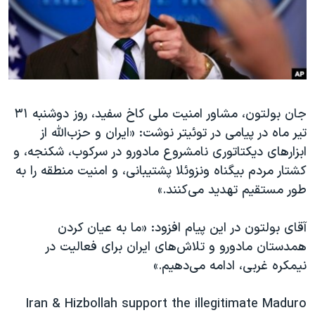
دنبال کنید
مستندها
فرهنگ و زندگی
حقوق شهروندی
انتخابات ریاست جمهوری آمریکا ۲۰۲۴
اقتصادی
حمله جمهوری اسلامی به اسرائیل
رمز مهسا
علم و فناوری
زبانهای مختلف
جان بولتون، مشاور امنیت ملی کاخ سفید، روز دوشنبه ۳۱
اسرائیل در جنگ
ورزش زنان در ایران
تیر ماه در پیامی در توئیتر نوشت: «ایران و حزب‌الله از
گالری عکس
اعتراضات زن، زندگی، آزادی
ابزارهای دیکتاتوری نامشروع مادورو در سرکوب، شکنجه، و
آرشیو پخش زنده
مجموعه مستندهای دادخواهی
کشتار مردم بیگناه ونزوئلا پشتیبانی، و امنیت منطقه را به
طور مستقیم تهدید می‌کنند.»
تریبونال مردمی آبان ۹۸
دادگاه حمید نوری
آقای بولتون در این پیام افزود: «ما به عیان کردن
چهل سال گروگان‌گیری
همدستان مادورو و تلاش‌های ایران برای فعالیت در
نیمکره غربی، ادامه می‌دهیم.»
قانون شفافیت دارائی کادر رهبری ایران
اعتراضات مردمی آبان ۹۸
Iran & Hizbollah support the illegitimate Maduro