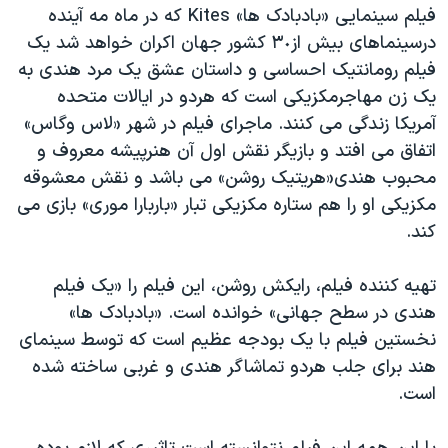
اسرائیل در جنگ
فیلم سینمایی «بادبادک ها» Kites که در ماه مه آینده
درسینماهای بیش از٣٠ کشور جهان اکران خواهد شد یک
نرگس محمدی برنده جایزه نوبل صلح
فیلم رومانتیک احساسی و داستان عشق یک مرد هندی به
همایش محافظه‌کاران آمریکا «سی‌پک»
یک زن مهاجرمکزیکی است که هردو در ایالات متحده
صفحه‌های ویژه
آمریکا زندگی می کنند. ماجرای فیلم در شهر «لاس وگاس»
اتفاق می افتد و بازیگر نقش اول آن هنرپیشه معروف و
سفر پرزیدنت ترامپ به چین
محبوب هندی«هریتیک روشن» می باشد و نقش معشوقه
مکزیکی او را هم ستاره مکزیکی تبار «باربارا موری» بازی می
کند.
تهیه کننده فیلم، رایکش روشن، این فیلم را «یک فیلم
هندی در سطح جهانی» خوانده است. «بادبادک ها»
نخستین فیلم با یک بودجه عظیم است که توسط سینمای
هند برای جلب هردو تماشاگر هندی و غربی ساخته شده
است.