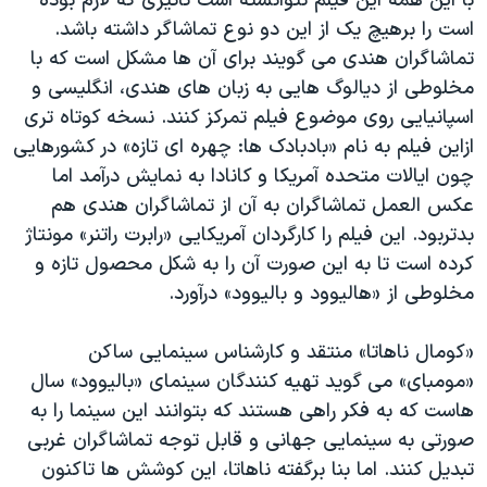
با این همه این فیلم نتوانسته است تاثیری که لازم بوده
است را برهیچ یک از این دو نوع تماشاگر داشته باشد.
تماشاگران هندی می گویند برای آن ها مشکل است که با
مخلوطی از دیالوگ هایی به زبان های هندی، انگلیسی و
اسپانیایی روی موضوع فیلم تمرکز کنند. نسخه کوتاه تری
ازاین فیلم به نام «بادبادک ها: چهره ای تازه» در کشورهایی
چون ایالات متحده آمریکا و کانادا به نمایش درآمد اما
عکس العمل تماشاگران به آن از تماشاگران هندی هم
بدتربود. این فیلم را کارگردان آمریکایی «رابرت راتنر» مونتاژ
کرده است تا به این صورت آن را به شکل محصول تازه و
مخلوطی از «هالیوود و بالیوود» درآورد.
«کومال ناهاتا» منتقد و کارشناس سینمایی ساکن
«مومبای» می گوید تهیه کنندگان سینمای «بالیوود» سال
هاست که به فکر راهی هستند که بتوانند این سینما را به
صورتی به سینمایی جهانی و قابل توجه تماشاگران غربی
تبدیل کنند. اما بنا برگفته ناهاتا، این کوشش ها تاکنون