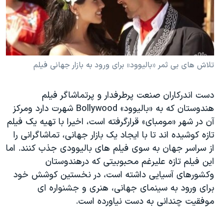
دنبال کنید
مستندها
فرهنگ و زندگی
حقوق شهروندی
انتخابات ریاست جمهوری آمریکا ۲۰۲۴
اقتصادی
حمله جمهوری اسلامی به اسرائیل
رمز مهسا
علم و فناوری
تلاش های بی ثمر «بالیوود» برای ورود به بازار جهانی فیلم
زبانهای مختلف
اسرائیل در جنگ
ورزش زنان در ایران
دست اندرکاران صنعت پرطرفدار و پرتماشاگر فیلم
گالری عکس
اعتراضات زن، زندگی، آزادی
هندوستان که به «بالیوود» Bollywood شهرت دارد ومرکز
آرشیو پخش زنده
مجموعه مستندهای دادخواهی
آن در شهر «مومبای» قرارگرفته است، اخیرا با تهیه یک فیلم
تازه کوشیده اند تا با ایجاد یک بازار جهانی، تماشاگرانی را
تریبونال مردمی آبان ۹۸
از سراسر جهان به سوی فیلم های بالیوودی جذب کنند. اما
دادگاه حمید نوری
این فیلم تازه علیرغم محبوبیتی که درهندوستان
چهل سال گروگان‌گیری
وکشورهای آسیایی داشته است، در نخستین کوشش خود
برای ورود به سینمای جهانی، هنری و جشنواره ای
قانون شفافیت دارائی کادر رهبری ایران
موفقیت چندانی به دست نیاورده است.
اعتراضات مردمی آبان ۹۸