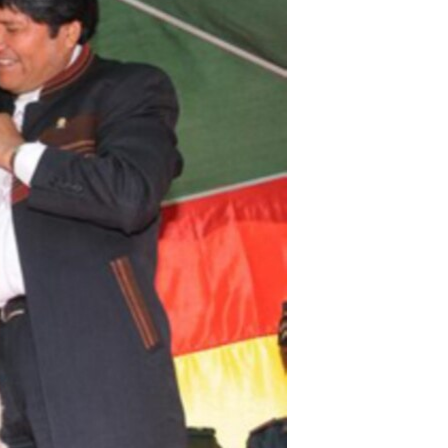
مستندها
فرهنگ و زندگی
حقوق شهروندی
انتخابات ریاست جمهوری آمریکا ۲۰۲۴
اقتصادی
حمله جمهوری اسلامی به اسرائیل
رمز مهسا
علم و فناوری
اسرائیل در جنگ
ورزش زنان در ایران
گالری عکس
اعتراضات زن، زندگی، آزادی
آرشیو پخش زنده
مجموعه مستندهای دادخواهی
تریبونال مردمی آبان ۹۸
دادگاه حمید نوری
چهل سال گروگان‌گیری
قانون شفافیت دارائی کادر رهبری ایران
اعتراضات مردمی آبان ۹۸
اسرائیل در جنگ