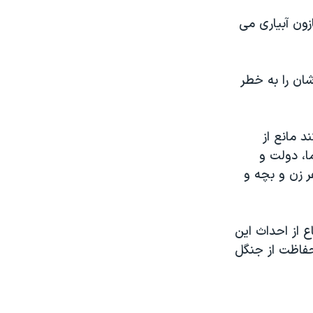
زون آبياری می
شان را به خطر
 مانع از
ا، دولت و
 کاران را که با دولت همدستند، محکوم می کنيم. آن ها ١۷٠۰ نفر زن و بچه و
 از احداث اين
 حفاظت از جنگل