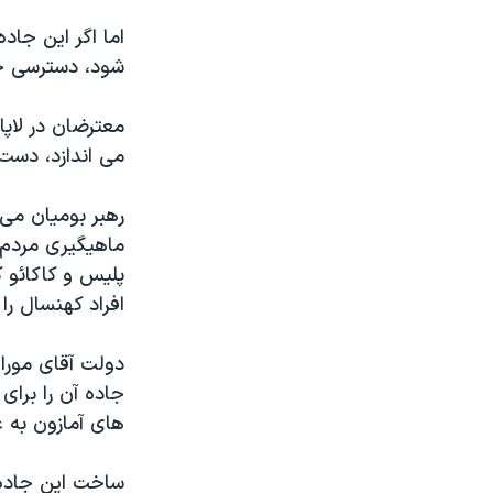
اما اگر اين جاد
شود، دسترسی خ
معترضان در لاپا
می اندازد، دست 
رهبر بوميان می
ماهيگيری مردم د
افراد کهنسال را
دولت آقای مورا
جاده آن را برای
های آمازون به 
ساخت اين جاده ٤٢٠ ميليون دلار هزينه دا