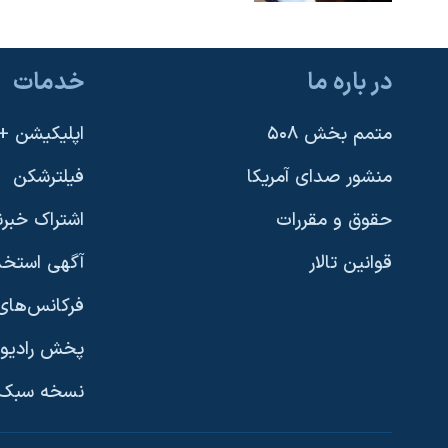
در باره ما
خدمات
متمم بخش ۵۰۸
اپلیکیشن +VOA
منشور صدای آمریکا
فیلترشکن
حقوق و مقررات
اشتراک خبرن
قوانین تالار
آگهی استخد
فرکانس‌های 
پخش رادیو
یادگیری زبان انگلیسی
نسخه سبک 
دنبال کنید