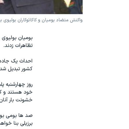
نرگس محمدی برنده جایزه نوبل صلح
همایش محافظه‌کاران آمریکا «سی‌پک»
واکنش متضاد بوميان و کاکائوکاران بوليوی 
صفحه‌های ویژه
بوميان بوليوی د
سفر پرزیدنت ترامپ به چین
تظاهرات زدند.
کشور تبديل شد
روز چهارشنبه پ
خود هستند و کاک
خشونت بار آنان
صد ها بومی بول
برزيلی بنا خواه