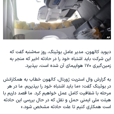
دنبال کنید
مستندها
فرهنگ و زندگی
حقوق شهروندی
انتخابات ریاست جمهوری آمریکا ۲۰۲۴
اقتصادی
حمله جمهوری اسلامی به اسرائیل
رمز مهسا
علم و فناوری
زبانهای مختلف
اسرائیل در جنگ
ورزش زنان در ایران
گالری عکس
اعتراضات زن، زندگی، آزادی
دیوید کالهون، مدیر عامل بوئینگ، روز سه‌شنبه گفت که
این شرکت باید اشتباه خود را در حادثه اخیر که منجر به
آرشیو پخش زنده
مجموعه مستندهای دادخواهی
زمین‌گیری ۱۷۰ هواپیمای آن شده است، بپذیرد.
تریبونال مردمی آبان ۹۸
دادگاه حمید نوری
به گزارش وال استریت ژورنال، کالهون خطاب به همکارانش
در بوئینگ گفت: «ما باید اشتباه خود را بپذیریم. ما در هر
چهل سال گروگان‌گیری
مرحله با شفافیت کامل عمل خواهیم کرد. ما قصد داریم با
قانون شفافیت دارائی کادر رهبری ایران
هیئت ملی ایمنی حمل و نقل که در حال بررسی این حادثه
اعتراضات مردمی آبان ۹۸
است همکاری کنیم تا علت حادثه مشخص شود.»