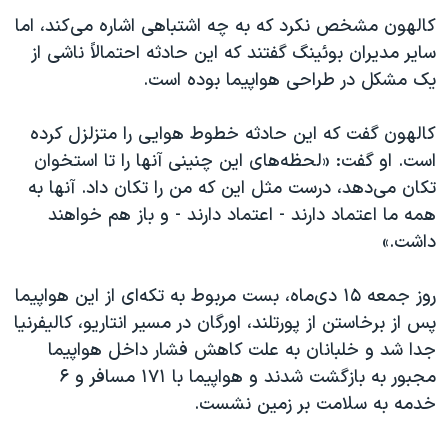
اسرائیل در جنگ
کالهون مشخص نکرد که به چه اشتباهی اشاره می‌کند، اما
نرگس محمدی برنده جایزه نوبل صلح
سایر مدیران بوئینگ گفتند که این حادثه احتمالاً ناشی از
همایش محافظه‌کاران آمریکا «سی‌پک»
یک مشکل در طراحی هواپیما بوده است.
صفحه‌های ویژه
کالهون گفت که این حادثه خطوط هوایی را متزلزل کرده
سفر پرزیدنت ترامپ به چین
است. او گفت: «لحظه‌های این چنینی آنها را تا استخوان
تکان می‌دهد، درست مثل این که من را تکان داد. آنها به
همه ما اعتماد دارند - اعتماد دارند - و باز هم خواهند
داشت.»
روز جمعه ۱۵ دی‌ماه، بست مربوط به تکه‌ای از این هواپیما
پس از برخاستن از پورتلند، اورگان در مسیر انتاریو، کالیفرنیا
جدا شد و خلبانان به علت کاهش فشار داخل هواپیما
مجبور به بازگشت شدند و هواپیما با ۱۷۱ مسافر و ۶
خدمه به سلامت بر زمین نشست.