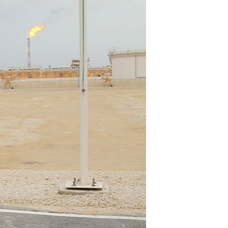
مستندها
فرهنگ و زندگی
حقوق شهروندی
انتخابات ریاست جمهوری آمریکا ۲۰۲۴
اقتصادی
حمله جمهوری اسلامی به اسرائیل
رمز مهسا
علم و فناوری
اسرائیل در جنگ
ورزش زنان در ایران
گالری عکس
اعتراضات زن، زندگی، آزادی
آرشیو پخش زنده
مجموعه مستندهای دادخواهی
تریبونال مردمی آبان ۹۸
دادگاه حمید نوری
چهل سال گروگان‌گیری
قانون شفافیت دارائی کادر رهبری ایران
اعتراضات مردمی آبان ۹۸
اسرائیل در جنگ