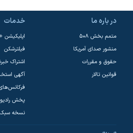
در باره ما
خدمات
متمم بخش ۵۰۸
اپلیکیشن +VOA
منشور صدای آمریکا
فیلترشکن
حقوق و مقررات
اشتراک خبرن
قوانین تالار
آگهی استخد
فرکانس‌های 
پخش رادیو
یادگیری زبان انگلیسی
نسخه سبک 
دنبال کنید