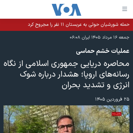
ینکهای
ابل
سترسی
حمله شورشیان حوثی به عربستان ۱۱ نفر را مجروح کرد
خانه
هش
جمعه ۱۶ مرداد ۱۴۰۵ ایران ۰۶:۰۸
نسخه سبک وب‌سایت
ه
عملیات خشم حماسی
حتوای
موضوع ها
صلی
محاصره دریایی جمهوری اسلامی از نگاه
برنامه های تلویزیونی
ایران
هش
رسانه‌های اروپا؛ هشدار درباره شوک
جدول برنامه ها
ه
آمریکا
انرژی و تشدید بحران
فحه
صفحه‌های ویژه
جهان
صلی
فرکانس‌های صدای آمریکا
ورزشی
جام جهانی ۲۰۲۶
۲۵ فروردین ۱۴۰۵
هش
پخش رادیویی
ه
گزیده‌ها
عملیات خشم حماسی
ستجو
۲۵۰سالگی آمریکا
ویژه برنامه‌ها
یادگیری زبان انگلیسی
ویدیوها
بایگانی برنامه‌های تلویزیونی