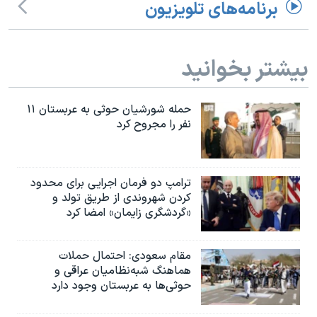
اسرائیل در جنگ
برنامه‌های تلویزیون
نرگس محمدی برنده جایزه نوبل صلح
همایش محافظه‌کاران آمریکا «سی‌پک»
بیشتر بخوانید
صفحه‌های ویژه
سفر پرزیدنت ترامپ به چین
حمله شورشیان حوثی به عربستان ۱۱
نفر را مجروح کرد
ترامپ دو فرمان اجرایی برای محدود
کردن شهروندی از طریق تولد و
«گردشگری زایمان» امضا کرد
مقام سعودی: احتمال حملات
هماهنگ شبه‌نظامیان عراقی و
حوثی‌ها به عربستان وجود دارد