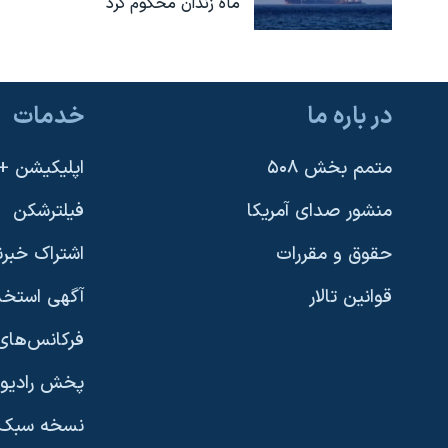
ماه زندان محکوم کرد
در باره ما
خدمات
متمم بخش ۵۰۸
اپلیکیشن +VOA
منشور صدای آمریکا
فیلترشکن
حقوق و مقررات
اشتراک خبرن
قوانین تالار
آگهی استخد
فرکانس‌های 
پخش رادیو
یادگیری زبان انگلیسی
نسخه سبک 