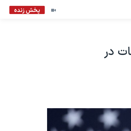
پخش زنده
ات در