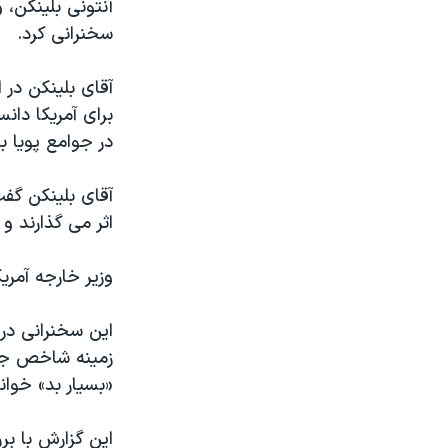
آنتونی بلینکن، 
سخنرانی کرد.
آقای بلینکن در 
برای آمریکا دا
در جوامع پویا ب
آقای بلینکن گف
اثر می گذارند و
وزیر خارجه آمری
این سخنرانی در 
«بسیار بد» خوان