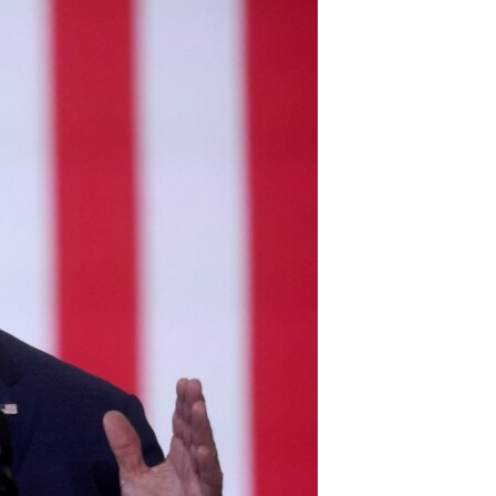
مستندها
فرهنگ و زندگی
حقوق شهروندی
انتخابات ریاست جمهوری آمریکا ۲۰۲۴
اقتصادی
حمله جمهوری اسلامی به اسرائیل
رمز مهسا
علم و فناوری
اسرائیل در جنگ
ورزش زنان در ایران
گالری عکس
اعتراضات زن، زندگی، آزادی
آرشیو پخش زنده
مجموعه مستندهای دادخواهی
تریبونال مردمی آبان ۹۸
دادگاه حمید نوری
چهل سال گروگان‌گیری
قانون شفافیت دارائی کادر رهبری ایران
اعتراضات مردمی آبان ۹۸
اسرائیل در جنگ