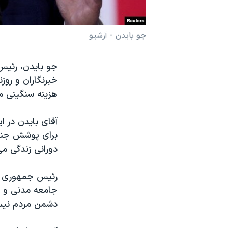
نرگس محمدی برنده جایزه نوبل صلح
همایش محافظه‌کاران آمریکا «سی‌پک»
جو بایدن - آرشیو
صفحه‌های ویژه
جو بایدن، رئیس
سفر پرزیدنت ترامپ به چین
خبرنگاران و روز
هزینه سنگینی می
برای پوشش جنگ ا
دورانی زندگی م
رئیس جمهوری آمر
جامعه مدنی و ت
دشمن مردم نی