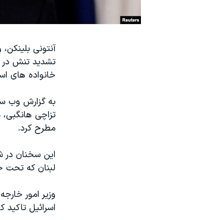
نرگس محمدی برنده جایزه نوبل صلح
همایش محافظه‌کاران آمریکا «سی‌پک»
صفحه‌های ویژه
تشدید تنش در مر
سفر پرزیدنت ترامپ به چین
خانواده های اسر
به گزارش وب سای
تزاچی هانگبی، م
مطرح کرد.
این سخنان در شر
لبنان که تحت ح
وزیر امور خارجه
اسرائیل تاکید کر