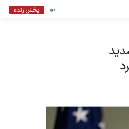
پخش زنده
شدید
د