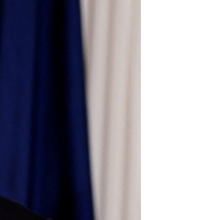
مستندها
فرهنگ و زندگی
حقوق شهروندی
انتخابات ریاست جمهوری آمریکا ۲۰۲۴
اقتصادی
حمله جمهوری اسلامی به اسرائیل
رمز مهسا
علم و فناوری
اسرائیل در جنگ
ورزش زنان در ایران
گالری عکس
اعتراضات زن، زندگی، آزادی
آرشیو پخش زنده
مجموعه مستندهای دادخواهی
تریبونال مردمی آبان ۹۸
دادگاه حمید نوری
چهل سال گروگان‌گیری
قانون شفافیت دارائی کادر رهبری ایران
اعتراضات مردمی آبان ۹۸
اسرائیل در جنگ