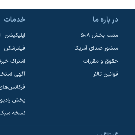
در باره ما
خدمات
متمم بخش ۵۰۸
اپلیکیشن +VOA
منشور صدای آمریکا
فیلترشکن
حقوق و مقررات
اشتراک خبرن
قوانین تالار
آگهی استخد
فرکانس‌های 
پخش رادیو
یادگیری زبان انگلیسی
نسخه سبک 
دنبال کنید