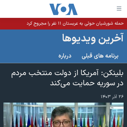
ینکهای
ابل
سترسی
حمله شورشیان حوثی به عربستان ۱۱ نفر را مجروح کرد
خانه
هش
آخرین ویدیوها
نسخه سبک وب‌سایت
ه
حتوای
موضوع ها
برنامه های قبلی
درباره
صلی
برنامه های تلویزیونی
ایران
هش
جدول برنامه ها
بلینکن: آمریکا از دولت منتخب مردم
ه
آمریکا
فحه
صفحه‌های ویژه
در سوریه حمایت می‌کند
جهان
صلی
فرکانس‌های صدای آمریکا
ورزشی
جام جهانی ۲۰۲۶
هش
۲۶ آذر ۱۴۰۳
پخش رادیویی
ه
گزیده‌ها
عملیات خشم حماسی
ستجو
۲۵۰سالگی آمریکا
ویژه برنامه‌ها
یادگیری زبان انگلیسی
ویدیوها
بایگانی برنامه‌های تلویزیونی