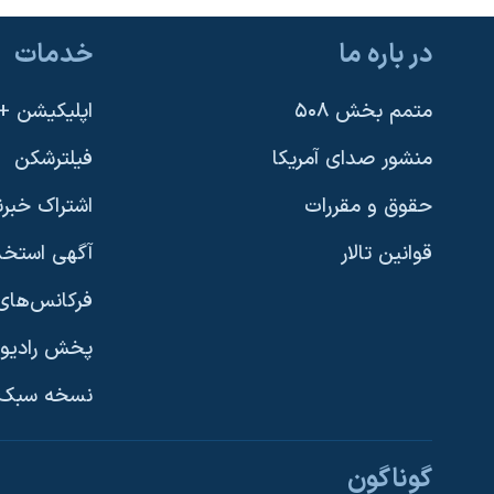
در باره ما
خدمات
متمم بخش ۵۰۸
اپلیکیشن +VOA
منشور صدای آمریکا
فیلترشکن
حقوق و مقررات
اشتراک خبرن
قوانین تالار
آگهی استخد
فرکانس‌های 
پخش رادیو
یادگیری زبان انگلیسی
نسخه سبک 
دنبال کنید
گوناگون