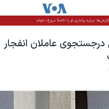
رش‌ها درباره برکناری او را «کاملاً دروغ» خواند
درجستجوی عاملان انفجار