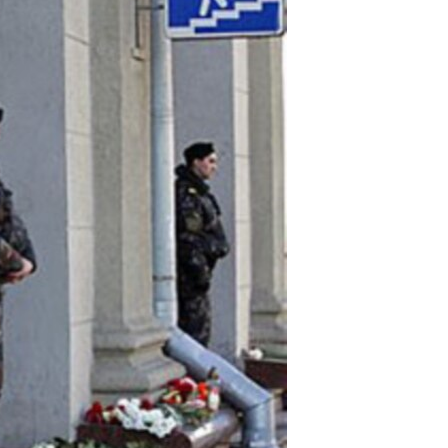
مستندها
فرهنگ و زندگی
حقوق شهروندی
انتخابات ریاست جمهوری آمریکا ۲۰۲۴
اقتصادی
حمله جمهوری اسلامی به اسرائیل
رمز مهسا
علم و فناوری
اسرائیل در جنگ
ورزش زنان در ایران
گالری عکس
اعتراضات زن، زندگی، آزادی
آرشیو پخش زنده
مجموعه مستندهای دادخواهی
تریبونال مردمی آبان ۹۸
دادگاه حمید نوری
چهل سال گروگان‌گیری
قانون شفافیت دارائی کادر رهبری ایران
اعتراضات مردمی آبان ۹۸
اسرائیل در جنگ