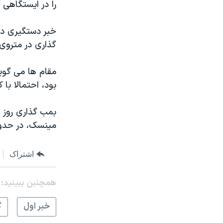
را در ایستگاهی 
خبر دستگیری در
گذاری در متروی 
مقام ها می گوی
بود، احتمالا با 
بمب گذاری روز 
مینسک، در حدود ۱۰۰ متری کاخ ریاست جمهوری صور
اشتراک
همچنبن ببینید:
خبر اول
گ