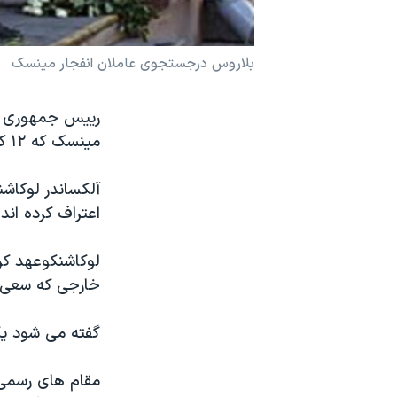
نرگس محمدی برنده جایزه نوبل صلح
همایش محافظه‌کاران آمریکا «سی‌پک»
بلاروس درجستجوی عاملان انفجار مینسک
صفحه‌های ویژه
رییس جمهوری بلا
سفر پرزیدنت ترامپ به چین
مینسک که ۱۲ کشته و بیش ۲۰۰ زخمی برجا گذاشت، بازجویی شود.
آلکساندر لوکاشن
اعتراف کرده ان
لوکاشنکوعهد کرد
خارجی که سعی د
گفته می شود یک
مقام های رسمی 