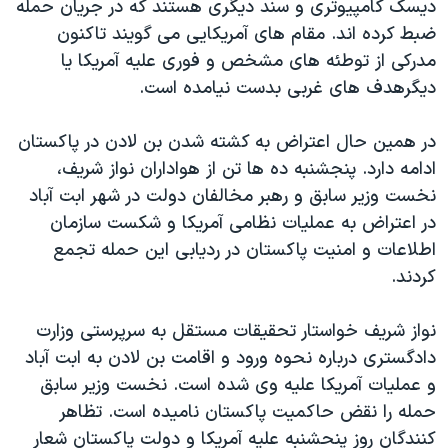
دیسک کامپیوتری و سند دیگری هستند که در جریان حمله
اسرائیل در جنگ
ضبط کرده اند. مقام های آمریکایی می گویند تاکنون
نرگس محمدی برنده جایزه نوبل صلح
مدرکی از توطئه های مشخص و فوری علیه آمریکا یا
همایش محافظه‌کاران آمریکا «سی‌پک»
دیگرهدف های غربی بدست نیامده است.
صفحه‌های ویژه
در همین حال اعتراض به کشته شدن بن لادن در پاکستان
سفر پرزیدنت ترامپ به چین
ادامه دارد. پنجشنبه ده ها تن از هواداران نواز شریف،
نخست وزیر سابق و رهبر مخالفان دولت در شهر ابت آباد
در اعتراض به عملیات نظامی آمریکا و شکست سازمان
اطلاعات و امنیت پاکستان در ردیابی این حمله تجمع
کردند.
نواز شریف خواستار تحقیقات مستقل به سرپرستی وزارت
دادگستری درباره نحوه ورود و اقامت بن لادن به ابت آباد
و عملیات آمریکا علیه وی شده است. نخست وزیر سابق
حمله را نقض حاکمیت پاکستان نامیده است. تظاهر
کنندگان روز پنحشنبه علیه آمریکا و دولت پاکستان شعار