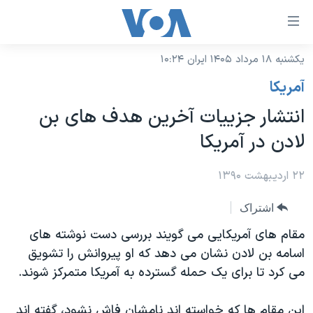
ینکهای
ابل
سترسی
یکشنبه ۱۸ مرداد ۱۴۰۵ ایران ۱۰:۲۴
خانه
هش
آمريکا
نسخه سبک وب‌سایت
ه
انتشار جزییات آخرین هدف های بن
حتوای
موضوع ها
لادن در آمریکا
صلی
برنامه های تلویزیونی
ایران
هش
جدول برنامه ها
۲۲ اردیبهشت ۱۳۹۰
ه
آمریکا
فحه
صفحه‌های ویژه
جهان
اشتراک
صلی
فرکانس‌های صدای آمریکا
ورزشی
جام جهانی ۲۰۲۶
مقام های آمریکایی می گویند بررسی دست نوشته های
هش
پخش رادیویی
اسامه بن لادن نشان می دهد که او پیروانش را تشویق
ه
گزیده‌ها
عملیات خشم حماسی
می کرد تا برای یک حمله گسترده به آمریکا متمرکز شوند.
ستجو
۲۵۰سالگی آمریکا
ویژه برنامه‌ها
یادگیری زبان انگلیسی
ویدیوها
بایگانی برنامه‌های تلویزیونی
این مقام ها که خواسته اند نامشان فاش نشود، گفته اند