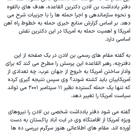
دنبال کنید
دفتر یادداشت بن لادن دکترین القاعده، هدف های بالقوه
مستندها
فرهنگ و زندگی
و نحوه سازماندهی و اجرا حمله ها را با جزییات شرح می
حقوق شهروندی
انتخابات ریاست جمهوری آمریکا ۲۰۲۴
دهد. بر اساس گزارش منابع خبری حمله به خطوط راه آهن
اقتصادی
حمله جمهوری اسلامی به اسرائیل
آمریکا و اهمیت حمله به آمریکا در این دکترین نقش
اساسی دارد.
رمز مهسا
علم و فناوری
زبانهای مختلف
اسرائیل در جنگ
ورزش زنان در ایران
به گفته مقام های رسمی بن لادن در یک صفحه از این
گالری عکس
اعتراضات زن، زندگی، آزادی
دفترچه، رهبر القاعده این پرسش را مطرح می کند که برای
وادار ساختن آمریکا به خروج از جهان عرب، چه تعدادی از
آرشیو پخش زنده
مجموعه مستندهای دادخواهی
آمریکاییان باید کشته شوند؟ وی سپس نتیجه گیری کرده
تریبونال مردمی آبان ۹۸
که تنها یک حمله گسترده نظیر ۱۱ سپتامبر ۲۰۰۱ می تواند
دادگاه حمید نوری
سیاست آمریکا را تغییر دهد.
چهل سال گروگان‌گیری
گفته می شود دفتر یادداشت شخصی بن لادن را نیروهای
قانون شفافیت دارائی کادر رهبری ایران
ویژه آمریکا از اقامتگاه وی در ابت آباد پاکستان به دست
اعتراضات مردمی آبان ۹۸
آورده اند. مقام های اطلاعاتی هنوز سرگرم بررسی ده ها