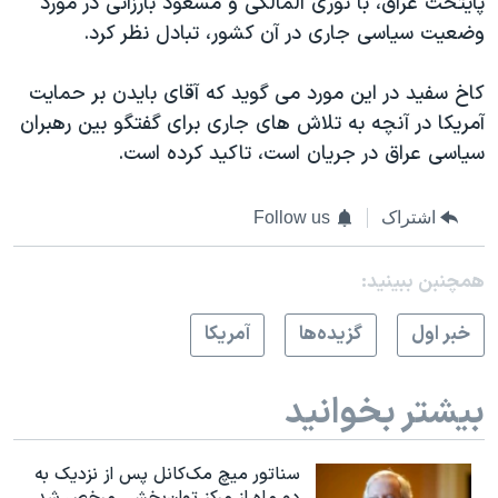
پايتخت عراق، با نوری المالکی و مسعود بارزانی در مورد
اسرائیل در جنگ
وضعيت سياسی جاری در آن کشور، تبادل نظر کرد.
نرگس محمدی برنده جایزه نوبل صلح
همایش محافظه‌کاران آمریکا «سی‌پک»
کاخ سفيد در اين مورد می گويد که آقای بايدن بر حمايت
آمريکا در آنچه به تلاش های جاری برای گفتگو بين رهبران
صفحه‌های ویژه
سياسی عراق در جريان است، تاکيد کرده است.
سفر پرزیدنت ترامپ به چین
اشتراک
Follow us
همچنبن ببینید:
خبر اول
گزيده‌ها
آمريکا
بیشتر بخوانید
سناتور میچ مک‌کانل پس از نزدیک به