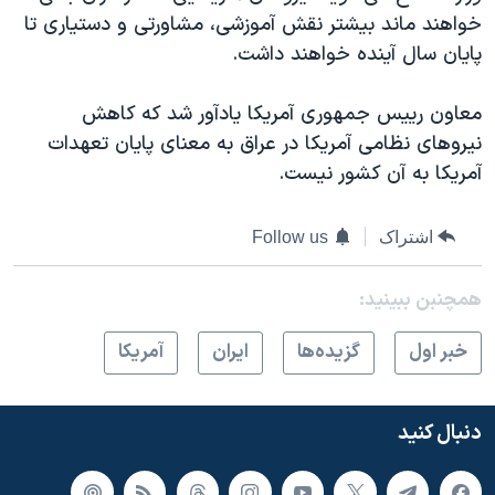
اسرائیل در جنگ
خواهند ماند بيشتر نقش آموزشی، مشاورتی و دستياری تا
نرگس محمدی برنده جایزه نوبل صلح
پايان سال آينده خواهند داشت.
همایش محافظه‌کاران آمریکا «سی‌پک»
معاون رييس جمهوری آمريکا يادآور شد که کاهش
صفحه‌های ویژه
نيروهای نظامی آمريکا در عراق به معنای پايان تعهدات
سفر پرزیدنت ترامپ به چین
آمريکا به آن کشور نيست.
اشتراک
Follow us
همچنبن ببینید:
خبر اول
گزيده‌ها
ايران
آمريکا
دنبال کنید