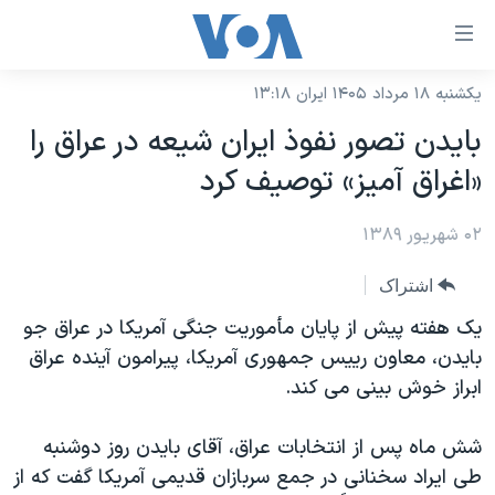
ینکهای
ابل
سترسی
یکشنبه ۱۸ مرداد ۱۴۰۵ ایران ۱۳:۱۸
خانه
هش
بايدن تصور نفوذ ايران شيعه در عراق را
نسخه سبک وب‌سایت
ه
«اغراق آميز» توصيف کرد
حتوای
موضوع ها
صلی
۰۲ شهریور ۱۳۸۹
برنامه های تلویزیونی
ایران
هش
جدول برنامه ها
ه
آمریکا
اشتراک
فحه
صفحه‌های ویژه
جهان
يک هفته پيش از پايان مأموريت جنگی آمريکا در عراق جو
صلی
فرکانس‌های صدای آمریکا
بايدن، معاون رييس جمهوری آمريکا، پيرامون آينده عراق
ورزشی
جام جهانی ۲۰۲۶
هش
ابراز خوش بينی می کند.
پخش رادیویی
ه
گزیده‌ها
عملیات خشم حماسی
ستجو
۲۵۰سالگی آمریکا
ویژه برنامه‌ها
شش ماه پس از انتخابات عراق، آقای بايدن روز دوشنبه
یادگیری زبان انگلیسی
طی ايراد سخنانی در جمع سربازان قديمی آمريکا گفت که از
ویدیوها
بایگانی برنامه‌های تلویزیونی