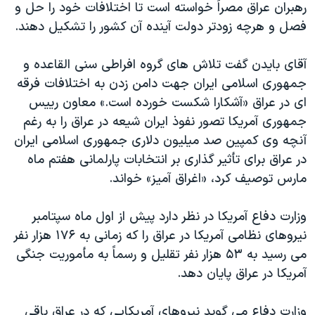
رهبران عراق مصراً خواسته است تا اختلافات خود را حل و
دنبال کنید
مستندها
فرهنگ و زندگی
فصل و هرچه زودتر دولت آينده آن کشور را تشکيل دهند.
حقوق شهروندی
انتخابات ریاست جمهوری آمریکا ۲۰۲۴
آقای بايدن گفت تلاش های گروه افراطی سنی القاعده و
اقتصادی
حمله جمهوری اسلامی به اسرائیل
جمهوری اسلامی ايران جهت دامن زدن به اختلافات فرقه
رمز مهسا
علم و فناوری
ای در عراق «آشکارا شکست خورده است.» معاون رييس
زبانهای مختلف
اسرائیل در جنگ
ورزش زنان در ایران
جمهوری آمريکا تصور نفوذ ايران شيعه در عراق را به رغم
آنچه وی کمپين صد ميليون دلاری جمهوری اسلامی ايران
گالری عکس
اعتراضات زن، زندگی، آزادی
در عراق برای تأثير گذاری بر انتخابات پارلمانی هفتم ماه
آرشیو پخش زنده
مجموعه مستندهای دادخواهی
مارس توصيف کرد، «اغراق آميز» خواند.
تریبونال مردمی آبان ۹۸
وزارت دفاع آمريکا در نظر دارد پيش از اول ماه سپتامبر
دادگاه حمید نوری
نيروهای نظامی آمريکا در عراق را که زمانی به ۱۷۶ هزار نفر
چهل سال گروگان‌گیری
می رسيد به ۵۳ هزار نفر تقليل و رسماً به مأموريت جنگی
قانون شفافیت دارائی کادر رهبری ایران
آمريکا در عراق پايان دهد.
اعتراضات مردمی آبان ۹۸
وزارت دفاع می گويد نيروهای آمريکايی که در عراق باقی