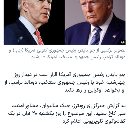
دنبال کنید
مستندها
فرهنگ و زندگی
حقوق شهروندی
انتخابات ریاست جمهوری آمریکا ۲۰۲۴
اقتصادی
حمله جمهوری اسلامی به اسرائیل
رمز مهسا
علم و فناوری
زبانهای مختلف
اسرائیل در جنگ
ورزش زنان در ایران
تصویر ترکیبی از جو بایدن رئیس جمهوری کنونی آمریکا (چپ) و
دونالد ترامپ رئیس جمهوری منتخب آمریکا - آرشیو
گالری عکس
اعتراضات زن، زندگی، آزادی
آرشیو پخش زنده
مجموعه مستندهای دادخواهی
جو بایدن رئیس‌ جمهوری آمریکا قرار است در دیدار روز
تریبونال مردمی آبان ۹۸
چهارشنبه خود با رئیس‌ جمهوری منتخب، دونالد ترامپ، از
دادگاه حمید نوری
او بخواهد اوکراین را رها نکند.
چهل سال گروگان‌گیری
به گزارش خبرگزاری رویترز، جیک سالیوان، مشاور امنیت
قانون شفافیت دارائی کادر رهبری ایران
ملی کاخ سفید، این موضوع را روز یکشنبه ۲۰ آبان در یک
اعتراضات مردمی آبان ۹۸
گفت‌وگوی تلویزیونی اعلام کرد.