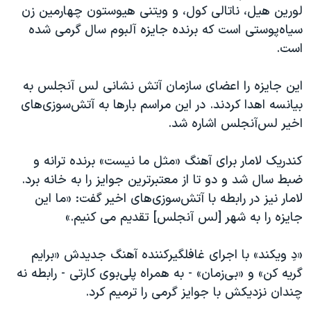
اسرائیل در جنگ
لورین هیل، ناتالی کول، و ویتنی هیوستون چهارمین زن
سیاه‌پوستی است که برنده جایزه آلبوم سال گرمی شده
نرگس محمدی برنده جایزه نوبل صلح
است.
همایش محافظه‌کاران آمریکا «سی‌پک»
صفحه‌های ویژه
این جایزه را اعضای سازمان آتش نشانی لس آنجلس به
بیانسه اهدا کردند. در این مراسم بارها به آتش‌سوزی‌های
سفر پرزیدنت ترامپ به چین
اخیر لس‌آنجلس اشاره شد.
کندریک لامار برای آهنگ «مثل ما نیست» برنده ترانه و
ضبط سال شد و دو تا از معتبرترین جوایز را به خانه برد.
لامار نیز در رابطه با آتش‌سوزی‌های اخیر گفت: «ما این
جایزه را به شهر [لس آنجلس] تقدیم می کنیم.»
«دِ ویکند» با اجرای غافلگیرکننده آهنگ جدیدش «برایم
گریه کن» و «بی‌زمان» - به همراه پلی‌بوی کارتی - رابطه نه
چندان نزدیکش با جوایز گرمی را ترمیم کرد.