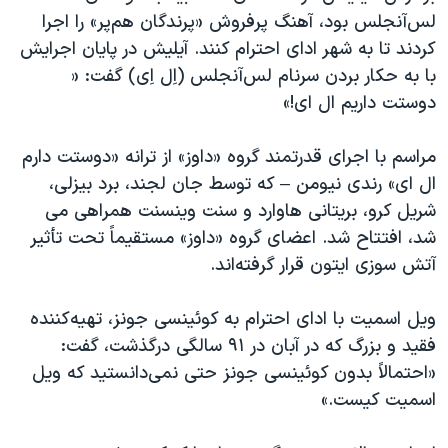
لس‌آنجلس بود، آهنگ پرفروش «پرندگان هم‌پر» را اجرا
کردند تا به شهر ادای احترام کنند. آیلیش در پایان اجرایش
با به حکار بردن سرنام لس‌‌آنجلس (اِل اِی) گفت: «
دوستت داریم ال ای!»
مراسم با اجرای قدرتمند گروه «داوز» از ترانه «دوستت دارم
ال ای» رندی نیومن – که توسط جان لجند، برد بیزلی،
شریل کرو، بریتانی هاوارد و سنت وینسنت همراهی می
شد، افتتاح شد. اعضای گروه «داوز» مستقیماً تحت تأثیر
آتش سوزی ایتون قرار گرفته‌اند.
ویل اسمیت با ادای احترام به کوئینسی جونز، تهیه‌کننده
فقید و بزرگ که در آبان در ۹۱ سالگی درگذشت، گفت:
«احتمالاً بدون کوئینسی جونز حتی نمی‌دانستید که ویل
اسمیت کیست.»