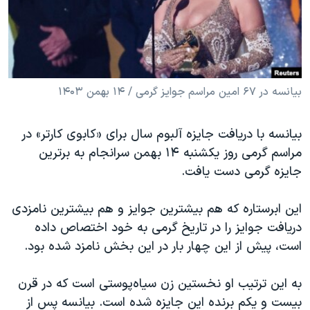
دنبال کنید
مستندها
فرهنگ و زندگی
حقوق شهروندی
انتخابات ریاست جمهوری آمریکا ۲۰۲۴
اقتصادی
حمله جمهوری اسلامی به اسرائیل
رمز مهسا
علم و فناوری
بیانسه در ۶۷ امین مراسم جوایز گرمی / ۱۴ بهمن ۱۴۰۳
زبانهای مختلف
اسرائیل در جنگ
ورزش زنان در ایران
بیانسه با دریافت جایزه آلبوم سال برای «کابوی کارتر» در
گالری عکس
اعتراضات زن، زندگی، آزادی
مراسم گرمی روز یکشنبه ۱۴ بهمن سرانجام به برترین
آرشیو پخش زنده
مجموعه مستندهای دادخواهی
جایزه گرمی دست یافت.
تریبونال مردمی آبان ۹۸
این ابرستاره که هم بیشترین جوایز و هم بیشترین نامزدی
دادگاه حمید نوری
دریافت جوایز را در تاریخ گرمی به خود اختصاص داده
چهل سال گروگان‌گیری
است، پیش از این چهار بار در این بخش نامزد شده بود.
قانون شفافیت دارائی کادر رهبری ایران
به این ترتیب او نخستین زن سیاه‌پوستی است که در قرن
اعتراضات مردمی آبان ۹۸
بیست و یکم برنده این جایزه شده است. بیانسه پس از