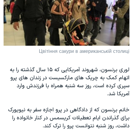
دنبال کنید
مستندها
فرهنگ و زندگی
حقوق شهروندی
انتخابات ریاست جمهوری آمریکا ۲۰۲۴
اقتصادی
حمله جمهوری اسلامی به اسرائیل
رمز مهسا
علم و فناوری
زبانهای مختلف
اسرائیل در جنگ
ورزش زنان در ایران
Цвітіння сакури в американській столиці
گالری عکس
اعتراضات زن، زندگی، آزادی
لوری برنسون، شهروند آمريکايی که ۱۵ سال گذشته را به
آرشیو پخش زنده
مجموعه مستندهای دادخواهی
اتهام کمک به چريک های مارکسيست در زندان های پرو
تریبونال مردمی آبان ۹۸
سپری کرده است، روز سه شنبه همراه با فرزندش وارد
دادگاه حمید نوری
آمريکا شد.
چهل سال گروگان‌گیری
خانم برنسون که از دادگاهی در پرو اجازه سفر به نيويورک
قانون شفافیت دارائی کادر رهبری ایران
برای گذراندن ايام تعطيلات کريسمس در کنار خانواده را
اعتراضات مردمی آبان ۹۸
داشت، روز شنبه نتوانست پرو را ترک کند.