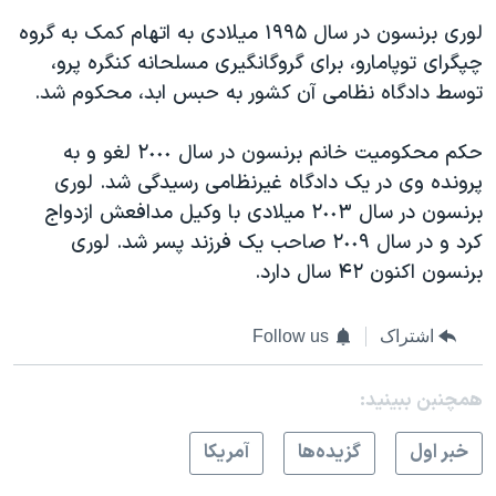
اسرائیل در جنگ
لوری برنسون در سال ۱۹۹۵ ميلادی به اتهام کمک به گروه
نرگس محمدی برنده جایزه نوبل صلح
چپگرای توپامارو، برای گروگانگيری مسلحانه کنگره پرو،
همایش محافظه‌کاران آمریکا «سی‌پک»
توسط دادگاه نظامی آن کشور به حبس ابد، محکوم شد.
صفحه‌های ویژه
حکم محکوميت خانم برنسون در سال ٢٠٠٠ لغو و به
سفر پرزیدنت ترامپ به چین
پرونده وی در يک دادگاه غيرنظامی رسيدگی شد. لوری
برنسون در سال ٢٠٠۳ ميلادی با وکيل مدافعش ازدواج
کرد و در سال ٢٠٠۹ صاحب يک فرزند پسر شد. لوری
برنسون اکنون ۴٢ سال دارد.
اشتراک
Follow us
همچنبن ببینید:
خبر اول
گزيده‌ها
آمريکا