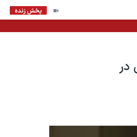
پخش زنده
 در