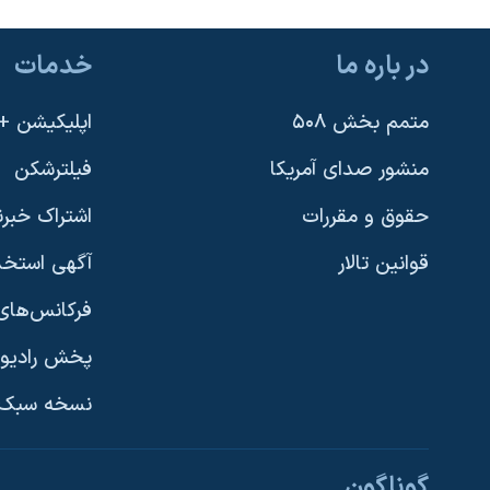
در باره ما
خدمات
متمم بخش ۵۰۸
اپلیکیشن +VOA
منشور صدای آمریکا
فیلترشکن
حقوق و مقررات
اشتراک خبرن
قوانین تالار
آگهی استخد
فرکانس‌های 
پخش رادیو
یادگیری زبان انگلیسی
نسخه سبک 
دنبال کنید
گوناگون