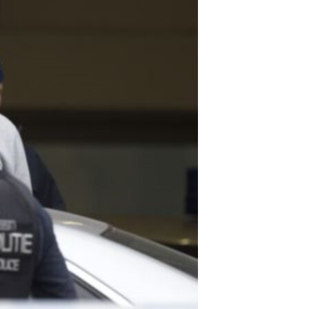
مستندها
فرهنگ و زندگی
حقوق شهروندی
انتخابات ریاست جمهوری آمریکا ۲۰۲۴
اقتصادی
حمله جمهوری اسلامی به اسرائیل
رمز مهسا
علم و فناوری
اسرائیل در جنگ
ورزش زنان در ایران
گالری عکس
اعتراضات زن، زندگی، آزادی
آرشیو پخش زنده
مجموعه مستندهای دادخواهی
تریبونال مردمی آبان ۹۸
دادگاه حمید نوری
چهل سال گروگان‌گیری
قانون شفافیت دارائی کادر رهبری ایران
اعتراضات مردمی آبان ۹۸
اسرائیل در جنگ