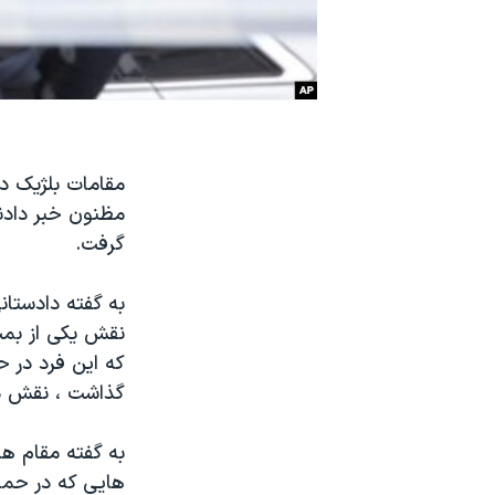
نرگس محمدی برنده جایزه نوبل صلح
همایش محافظه‌کاران آمریکا «سی‌پک»
صفحه‌های ویژه
سفر پرزیدنت ترامپ به چین
مقامات بلژیک د
مظنون خبر دادند
گرفت.
به گفته دادستا
نقش یکی از بمب
گذاشت ، نقش د
به گفته مقام ها
هایی که در حملات ترور