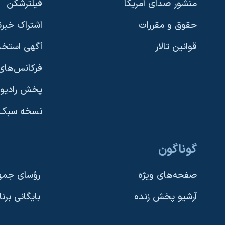
منشور صدای آمریکا
فیلترشکن
حقوق و مقررات
اشتراک خبرن
قوانین تالار
آگهی استخد
فرکانس‌های 
پخش رادیو
یادگیری زبان انگلیسی
نسخه سبک 
دنبال کنید
گوناگون
صفحه‌های ویژه
رؤسای جمهو
آرشیو پخش زنده
بایگانی برن
زبانهای مختلف