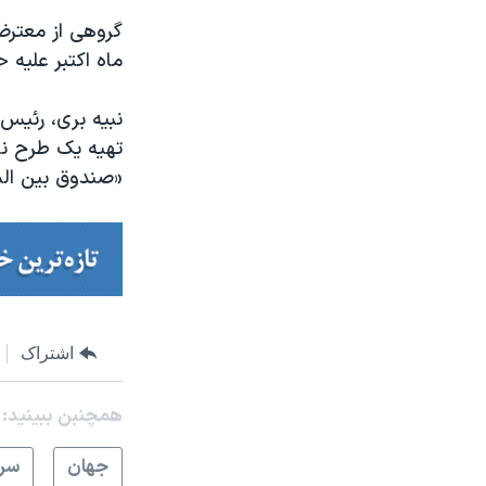
گروهی از معترضا
ماه اکتبر علیه
نبیه بری، رئی
تهیه یک طرح نج
«صندوق بین المل
اشتراک
همچنبن ببینید:
جهان
سرخ