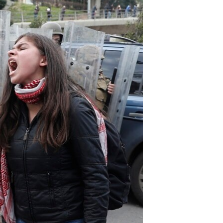
مستندها
فرهنگ و زندگی
حقوق شهروندی
انتخابات ریاست جمهوری آمریکا ۲۰۲۴
اقتصادی
حمله جمهوری اسلامی به اسرائیل
رمز مهسا
علم و فناوری
اسرائیل در جنگ
ورزش زنان در ایران
گالری عکس
اعتراضات زن، زندگی، آزادی
آرشیو پخش زنده
مجموعه مستندهای دادخواهی
تریبونال مردمی آبان ۹۸
دادگاه حمید نوری
چهل سال گروگان‌گیری
قانون شفافیت دارائی کادر رهبری ایران
اعتراضات مردمی آبان ۹۸
اسرائیل در جنگ