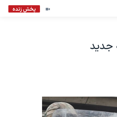
پخش زنده
 جدید