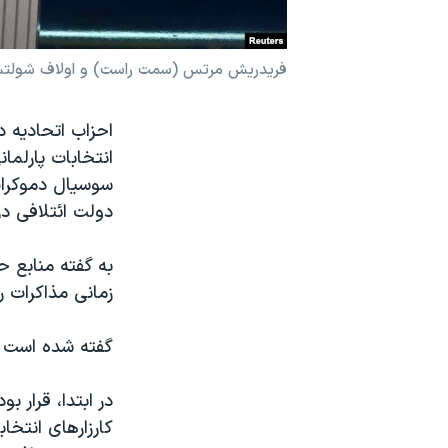
نرگس محمدی برنده جایزه نوبل صلح
همایش محافظه‌کاران آمریکا «سی‌پک»
فریدریش مرتس (سمت راست) و اولاف شول
صفحه‌های ویژه
احزاب اتحادیه
سفر پرزیدنت ترامپ به چین
سوسیال دموکرات
دولت ائتلافی در
به گفته منابع
زمانی مذاکرات 
گفته شده است که هر دو حزب ۹ نمایند
در ابتدا، قرار ب
کارزارهای انتخا