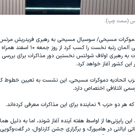
تس (سمت چپ).
 دموکرات مسیحی/ سوسیال مسیحی به رهبری فریدریش مرتس 
انتخابات پارلمانی آلمان رتبه نخست را کسب کرد از روز 
 به رهبری اولاف شولتس نخستین دور مذاکرات برای بررسی 
 این کشور آغاز خواهد کرد.
 حزب اتحادیه دموکرات مسیحی، این نشست به تعیین خطوط ک
رسمی ائتلافی اختصاص دارد.
ه برای این مذاکرات معرفی کرده‌اند.
ود این رایزنی‌ها از اواسط هفته آینده آغاز شوند، اما به دلیل هما
باتی ایالتی در هامبورگ و برگزاری جشن کارناوال، در گفت‌وگوی