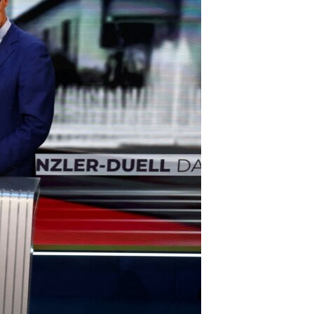
مستندها
فرهنگ و زندگی
حقوق شهروندی
انتخابات ریاست جمهوری آمریکا ۲۰۲۴
اقتصادی
حمله جمهوری اسلامی به اسرائیل
رمز مهسا
علم و فناوری
اسرائیل در جنگ
ورزش زنان در ایران
گالری عکس
اعتراضات زن، زندگی، آزادی
آرشیو پخش زنده
مجموعه مستندهای دادخواهی
تریبونال مردمی آبان ۹۸
دادگاه حمید نوری
چهل سال گروگان‌گیری
قانون شفافیت دارائی کادر رهبری ایران
اعتراضات مردمی آبان ۹۸
اسرائیل در جنگ