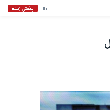
پخش زنده
ل