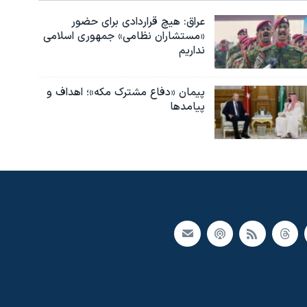
عراق: هیچ قراردادی برای حضور
«مستشاران نظامی» جمهوری اسلامی
نداریم
پیمان «دفاع مشترک مکه»؛ اهداف و
پیامدها