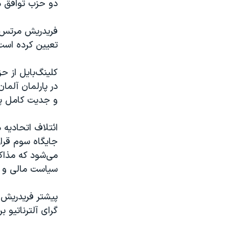
دو حزب توافق مذ
فریدریش مرتس، 
تعیین کرده است
کلینگ‌بایل از 
در پارلمان آلما
و جدیت کامل پ
ائتلاف اتحادیه
جایگاه سوم قرار
می‌شود که مذاک
سیاست مالی و ج
پیشتر فریدریش 
گرای آلترناتیو ب