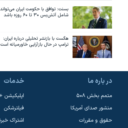
بسنت: توافق با حکومت ایران می‌تواند
شامل آتش‌بس ۳۰ تا ۶۰ روزه باشد
هگست با بازنشر تحلیلی درباره ایران:
ترامپ در حال بازآرایی خاورمیانه است
در باره ما
خدمات
متمم بخش ۵۰۸
اپلیکیشن +VOA
منشور صدای آمریکا
فیلترشکن
حقوق و مقررات
اشتراک خبرن