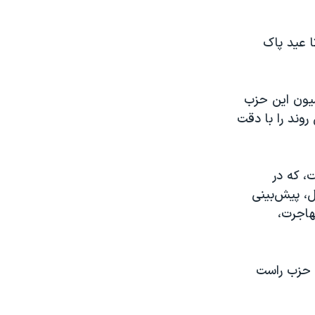
 عید پاک
سیون این حزب
روند را با دقت
، که در
ل، پیش‌بینی
هاجرت،
ا حزب راست