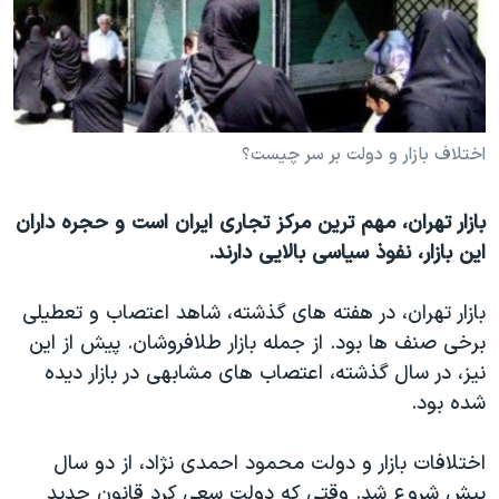
دنبال کنید
مستندها
فرهنگ و زندگی
حقوق شهروندی
انتخابات ریاست جمهوری آمریکا ۲۰۲۴
اقتصادی
حمله جمهوری اسلامی به اسرائیل
رمز مهسا
علم و فناوری
اختلاف بازار و دولت بر سر چیست؟
زبانهای مختلف
اسرائیل در جنگ
ورزش زنان در ایران
بازار تهران، مهم ترین مرکز تجاری ایران است و حجره داران
گالری عکس
اعتراضات زن، زندگی، آزادی
این بازار، نفوذ سیاسی بالایی دارند.
آرشیو پخش زنده
مجموعه مستندهای دادخواهی
تریبونال مردمی آبان ۹۸
بازار تهران، در هفته های گذشته، شاهد اعتصاب و تعطیلی
برخی صنف ها بود. از جمله بازار طلافروشان. پیش از این
دادگاه حمید نوری
نیز، در سال گذشته، اعتصاب های مشابهی در بازار دیده
چهل سال گروگان‌گیری
شده بود.
قانون شفافیت دارائی کادر رهبری ایران
اختلافات بازار و دولت محمود احمدی نژاد، از دو سال
اعتراضات مردمی آبان ۹۸
پیش شروع شد. وقتی که دولت سعی کرد قانون جدید