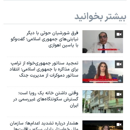
اسرائیل در جنگ
نرگس محمدی برنده جایزه نوبل صلح
بیشتر بخوانید
همایش محافظه‌کاران آمریکا «سی‌پک»
فرق شورشیان حوثی با دیگر
صفحه‌های ویژه
نیابتی‌های جمهوری اسلامی؛ گفت‌وگو
سفر پرزیدنت ترامپ به چین
با یاسین اهوازی
تمجید سناتور جمهوری‌خواه از ترامپ
برای مذاکره با جمهوری اسلامی؛ انتقاد
سناتور دموکرات از مدیریت جنگ
وقتی داشتن خانه یک رویا است؛
گسترش سکونتگاه‌های غیررسمی در
ایران
هشدار درباره تشدید اعدام‌ها؛ سازمان
ملل خواستار پایان سرکوب اقلیت‌ها