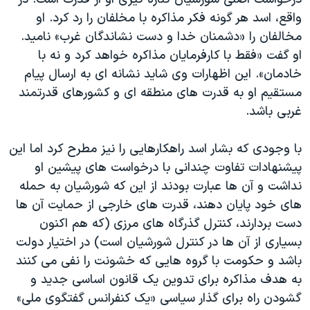
اسرائیل در جنگ
واقع، اسد هر گونه فکر مذاکره با مخلفان را رد کرد. او
نرگس محمدی برنده جایزه نوبل صلح
مخالفان را «دشمنان خدا و دست نشاندگان غرب» نامید.
همایش محافظه‌کاران آمریکا «سی‌پک»
او گفت «فقط با کارفرمایان مذاکره خواهد کرد و نه با
خادمان». این اظهارات وی شاید نشانه ای به ارسال پیام
صفحه‌های ویژه
مستقیم او به قدرت های منطقه ای و کشورهای قدرتمند
سفر پرزیدنت ترامپ به چین
غربی باشد.
با وجودی که بشار اسد راهکارهایی را نیز مطرح کرد اما این
پیشنهادات تفاوت چندانی با درخواست های پیشین او
نداشت و آن ها عبارت بودند از این که شورشیان به حمله
های خود پایان دهند، قدرت های خارجی از حمایت آن ها
دست بردارند، کنترل گذرگاه های مرزی (که هم اکنون
بسیاری از آن ها در کنترل شورشیان است) در اختیار دولت
باشد و حکومت با گروه هایی که خشونت را نفی می کنند
به هدف مذاکره برای تدوین یک قانون اساسی جدید و
گشودن راه برای گذار سیاسی «یک کنفرانس گفتگوی ملی»