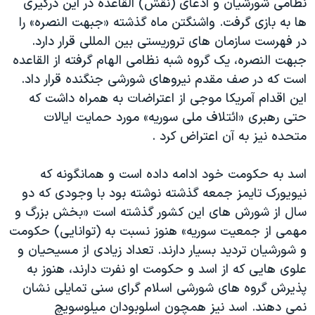
نظامی شورشیان و ادعای (نقش) القاعده در این درگیری
ها به بازی گرفت. واشنگتن ماه گذشته «جبهت النصره» را
در فهرست سازمان های تروریستی بین المللی قرار دارد.
جبهت النصره، یک گروه شبه نظامی الهام گرفته از القاعده
است که در صف مقدم نیروهای شورشی جنگنده قرار داد.
این اقدام آمریکا موجی از اعتراضات به همراه داشت که
حتی رهبری «ائتلاف ملی سوریه» مورد حمایت ایالات
متحده نیز به آن اعتراض کرد .
اسد به حکومت خود ادامه داده است و همانگونه که
نیویورک تایمز جمعه گذشته نوشته بود با وجودی که دو
سال از شورش های این کشور گذشته است «بخش بزرگ و
مهمی از جمعیت سوریه» هنوز نسبت به (توانایی) حکومت
و شورشیان تردید بسیار دارند. تعداد زیادی از مسیحیان و
علوی هایی که از اسد و حکومت او نفرت دارند، هنوز به
پذیرش گروه های شورشی اسلام گرای سنی تمایلی نشان
نمی دهند. اسد نیز همچون اسلوبودان میلوسویچ