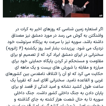
دنبال کنید
مستندها
فرهنگ و زندگی
حقوق شهروندی
انتخابات ریاست جمهوری آمریکا ۲۰۲۴
اقتصادی
حمله جمهوری اسلامی به اسرائیل
اگر استعاره زمین شناسی که روزهای اخیر به کرات در
رمز مهسا
علم و فناوری
واشنگتن به گوش می رسد در مورد دمشق نیز مصداق
زبانهای مختلف
اسرائیل در جنگ
ورزش زنان در ایران
داشته باشد، سوریه نیز با سرعت به پرتگاه سرنوشت خود
گالری عکس
اعتراضات زن، زندگی، آزادی
نزدیک می شود. پرزیدنت بشار اسد روز یکشنبه (۶ ژانویه)
سخنرانی در اپرای دمشق ایراد کرد که از تصمیم او برای
آرشیو پخش زنده
مجموعه مستندهای دادخواهی
مقاومت و مستحکم تر کردن پایگاه حمایتی خود برای
تریبونال مردمی آبان ۹۸
مبارزه و مقابله با شورش های بیست و یک ماهه ای
دادگاه حمید نوری
حکایت می کرد که او آن را ائتلاف نامقدس بین کشورهای
غربی و القاعده نامید. سخنرانی آقای اسد که تقریباً یک
چهل سال گروگان‌گیری
ساعت طول کشید نشانه و امید اندکی از قصد او برای
قانون شفافیت دارائی کادر رهبری ایران
پایان دادن به جنگ داخلی کشور داشت. جنگ داخلی
اعتراضات مردمی آبان ۹۸
سوریه تا به حال شصت هزار کشته به جای گذاشته و
درخواست اصلی شورشیان کناره گیری او از قدرت است. در