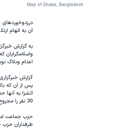
Map of Dhaka, Bangladesh
نرگس محمدی برنده جایزه نوبل صلح
همایش محافظه‌کاران آمریکا «سی‌پک»
درزدوخوردهای ج
صفحه‌های ویژه
آن به اتهام ار
سفر پرزیدنت ترامپ به چین
به گزارش خبرگزا
اعدام وبلاگ نوی
گزارش خبرگزاری 
آتشزا به آنها 
30 نفر را مجروح کردند. 10 تا 12 پلیس نیزمجروح شدند.
حزب جماعت اسلا
طرفداران حزب حا