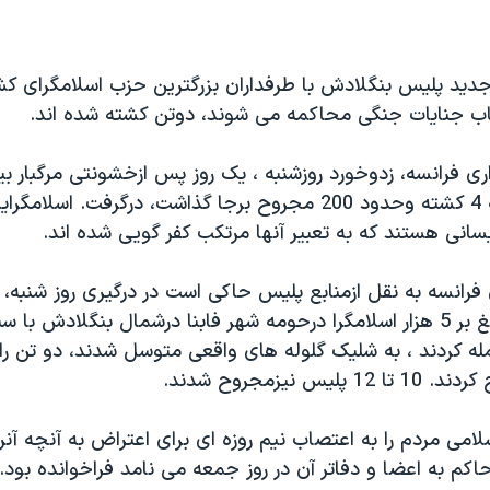
دید پلیس بنگلادش با طرفداران بزرگترین حزب اسلامگرای کش
تکاب جنایات جنگی محاکمه می شوند، دوتن کشته شده اند.
ری فرانسه، زدوخورد روزشنبه ، یک روز پس ازخشونتی مرگبار ب
واسلامگرایان که 4 کشته وحدود 200 مجروح برجا گذاشت، درگرفت. اس
سانی هستند که به تعبیر آنها مرتکب کفر گویی شده اند.
فرانسه به نقل ازمنابع پلیس حاکی است در درگیری روز شنبه، 
پس از آن که بالغ بر 5 هزار اسلامگرا درحومه شهر فابنا درشمال بنگلاد
حمله کردند ، به شلیک گلوله های واقعی متوسل شدند، دو تن ر
می مردم را به اعتصاب نیم روزه ای برای اعتراض به آنچه آنر
کم به اعضا و دفاتر آن در روز جمعه می نامد فراخوانده بود.