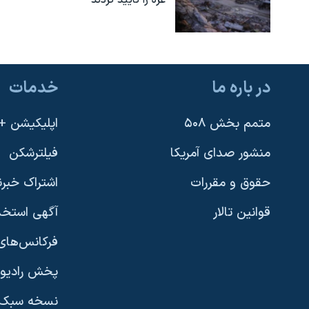
غزه را تأیید کردند
در باره ما
خدمات
متمم بخش ۵۰۸
اپلیکیشن +VOA
منشور صدای آمریکا
فیلترشکن
حقوق و مقررات
اشتراک خبرن
قوانین تالار
آگهی استخد
فرکانس‌های 
پخش رادیو
یادگیری زبان انگلیسی
نسخه سبک 