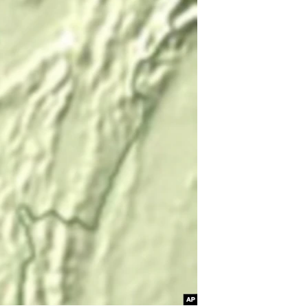
مستندها
فرهنگ و زندگی
حقوق شهروندی
انتخابات ریاست جمهوری آمریکا ۲۰۲۴
اقتصادی
حمله جمهوری اسلامی به اسرائیل
رمز مهسا
علم و فناوری
اسرائیل در جنگ
ورزش زنان در ایران
گالری عکس
اعتراضات زن، زندگی، آزادی
آرشیو پخش زنده
مجموعه مستندهای دادخواهی
تریبونال مردمی آبان ۹۸
دادگاه حمید نوری
چهل سال گروگان‌گیری
قانون شفافیت دارائی کادر رهبری ایران
اعتراضات مردمی آبان ۹۸
اسرائیل در جنگ