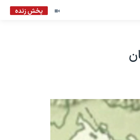
پخش زنده
ان