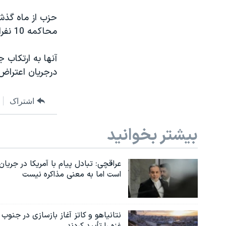
حزب از ماه گذش
محاکمه 10 نفراز رهبران ، از حمله رییس و معاون آن معترض است.
آنها به ارتکاب جنای
درجریان اعتراض به محا
اشتراک
بیشتر بخوانید
عراقچی: تبادل پیام با آمریکا در جریان
است اما به معنی مذاکره نیست
نتانیاهو و کاتز آغاز بازسازی در جنوب