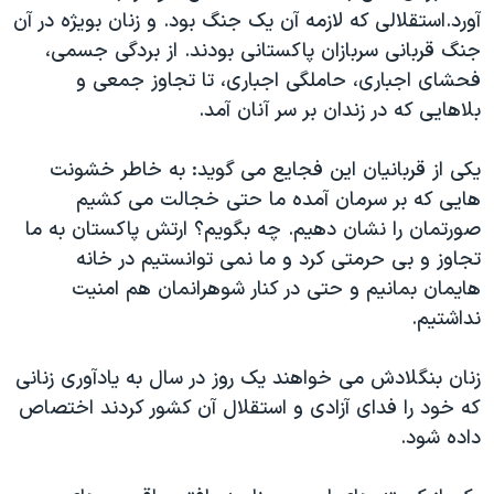
اسرائیل در جنگ
آورد.استقلالی که لازمه آن يک جنگ بود. و زنان بويژه در آن
نرگس محمدی برنده جایزه نوبل صلح
جنگ قربانی سربازان پاکستانی بودند. از بردگی جسمی،
فحشای اجباری، حاملگی اجباری، تا تجاوز جمعی و
همایش محافظه‌کاران آمریکا «سی‌پک»
بلاهايی که در زندان بر سر آنان آمد.
صفحه‌های ویژه
سفر پرزیدنت ترامپ به چین
يکی از قربانيان اين فجايع می گويد: به خاطر خشونت
هايی که بر سرمان آمده ما حتی خجالت می کشيم
صورتمان را نشان دهيم. چه بگويم؟ ارتش پاکستان به ما
تجاوز و بی حرمتی کرد و ما نمی توانستيم در خانه
هايمان بمانيم و حتی در کنار شوهرانمان هم امنيت
نداشتيم.
زنان بنگلادش می خواهند يک روز در سال به يادآوری زنانی
که خود را فدای آزادی و استقلال آن کشور کردند اختصاص
داده شود.