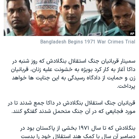
دنبال کنید
مستندها
فرهنگ و زندگی
حقوق شهروندی
انتخابات ریاست جمهوری آمریکا ۲۰۲۴
اقتصادی
حمله جمهوری اسلامی به اسرائیل
رمز مهسا
علم و فناوری
Bangladesh Begins 1971 War Crimes Trial
زبانهای مختلف
اسرائیل در جنگ
ورزش زنان در ایران
سمينار قربانيان جنگ استقلال بنگلادش که روز شنبه در
گالری عکس
اعتراضات زن، زندگی، آزادی
داکا آغاز به کار کرد بويژه به خشونت عليه زنان، قربانيان
آرشیو پخش زنده
مجموعه مستندهای دادخواهی
زن و حمايت از دادگاه رسيدگی به اين جنايت ها خواهد
تریبونال مردمی آبان ۹۸
پرداخت.
دادگاه حمید نوری
قربانيان جنگ استقلال بنگلادش در داکا جمع شدند تا در
چهل سال گروگان‌گیری
مورد فجايعی که در آن جنگ متحمل شدند گفتگو کنند.
قانون شفافیت دارائی کادر رهبری ایران
بنگلادش که تا سال ۱۹۷۱ بخشی از پاکستان بود در
اعتراضات مردمی آبان ۹۸
دسامبر آن سال با کمک هند استقلال خود را بدست