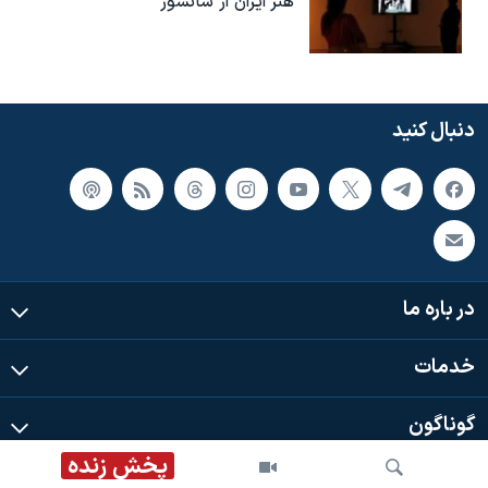
هنر ایران از سانسور
دنبال کنید
در باره ما
خدمات
گوناگون
پخش زنده