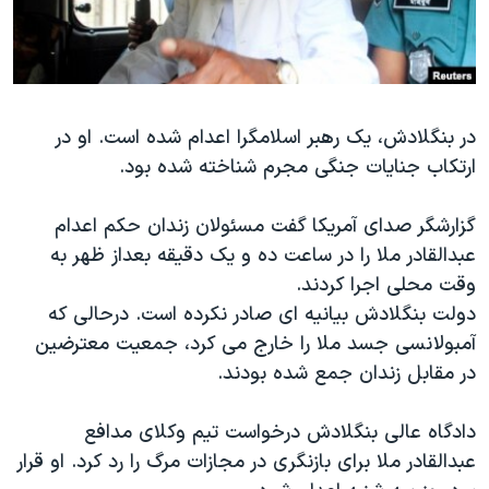
دنبال کنید
مستندها
فرهنگ و زندگی
حقوق شهروندی
انتخابات ریاست جمهوری آمریکا ۲۰۲۴
اقتصادی
حمله جمهوری اسلامی به اسرائیل
در بنگلادش، یک رهبر اسلامگرا اعدام شده است. او در
رمز مهسا
علم و فناوری
ارتکاب جنایات جنگی مجرم شناخته شده بود.
زبانهای مختلف
اسرائیل در جنگ
ورزش زنان در ایران
گالری عکس
اعتراضات زن، زندگی، آزادی
گزارشگر صدای آمریکا گفت مسئولان زندان حکم اعدام
عبدالقادر ملا را در ساعت ده و یک دقیقه بعداز ظهر به
آرشیو پخش زنده
مجموعه مستندهای دادخواهی
وقت محلی اجرا کردند.
تریبونال مردمی آبان ۹۸
دولت بنگلادش بیانیه ای صادر نکرده است. درحالی که
دادگاه حمید نوری
آمبولانسی جسد ملا را خارج می کرد، جمعیت معترضین
در مقابل زندان جمع شده بودند.
چهل سال گروگان‌گیری
قانون شفافیت دارائی کادر رهبری ایران
دادگاه عالی بنگلادش درخواست تیم وکلای مدافع
اعتراضات مردمی آبان ۹۸
عبدالقادر ملا برای بازنگری در مجازات مرگ را رد کرد. او قرار