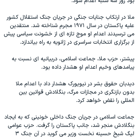
بود روز سه شنبه اعدام شود.
اسرائیل در جنگ
نرگس محمدی برنده جایزه نوبل صلح
ملا در ارتکاب جنایات جنگی در جریان جنگ استقلال کشور
همایش محافظه‌کاران آمریکا «سی‌پک»
علیه پاکستان در سال ۱۹۷۱ مجرم شناخته شد. منتقدین
می ترسیدند اعدام او موج تازه ای از خشونت سیاسی پیش
صفحه‌های ویژه
از برگزاری انتخابات سراسری در ژانویه به راه بیاندازد.
سفر پرزیدنت ترامپ به چین
پیشتر، حزب ملا، جماعت اسلامی، دربیانیه ای نسبت به
پیامدهای وخیم اعدام او هشدار داده بود.
دیدبان حقوق بشر در نیویورک هشدار داد با اعدام ملا
بدون بازنگری در مجازات مرگ، بنگلادش قوانین بین
المللی را نقض خواهد کرد.
جماعت اسلامی در جریان جنگ داخلی خونینی که به ایجاد
بنگلادش منجر شد، جانب پاکستان را گرفت. حزب عوامی
لیگ شیخ حسینه نخست وزیر می گوید در آن جنگ ۳