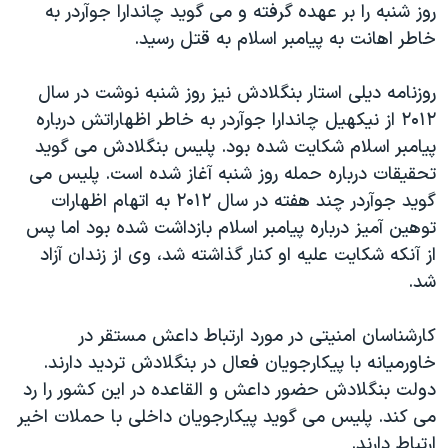
اسرائیل در جنگ
روز شنبه را بر عهده گرفته و می گوید چاندارا جوآردر به
خاطر اهانت به پیامبر اسلام به قتل رسید.
نرگس محمدی برنده جایزه نوبل صلح
همایش محافظه‌کاران آمریکا «سی‌پک»
روزنامه دیلی استار بنگلادش نیز روز شنبه نوشت در سال
صفحه‌های ویژه
۲۰۱۲ از نیکهیل چاندارا جوآردر به خاطر اظهاراتش درباره
پیامبر اسلام شکایت شده بود. پلیس بنگلادش می گوید
سفر پرزیدنت ترامپ به چین
تحقیقات درباره حمله روز شنبه آغاز شده است. پلیس می
گوید جوآردر چند هفته در سال ۲۰۱۲ به اتهام اظهارات
توهین آمیز درباره پیامبر اسلام بازداشت شده بود اما پس
از آنکه شکایت علیه او کنار گذاشته شد، وی از زندان آزاد
شد.
کارشناسان امنیتی در مورد ارتباط داعش مستقر در
خاورمیانه با پیکارجویان فعال در بنگلادش تردید دارند.
دولت بنگلادش حضور داعش و القاعده در این کشور را رد
می کند. پلیس می گوید پیکارجویان داخلی با حملات اخیر
ارتباط دارند.