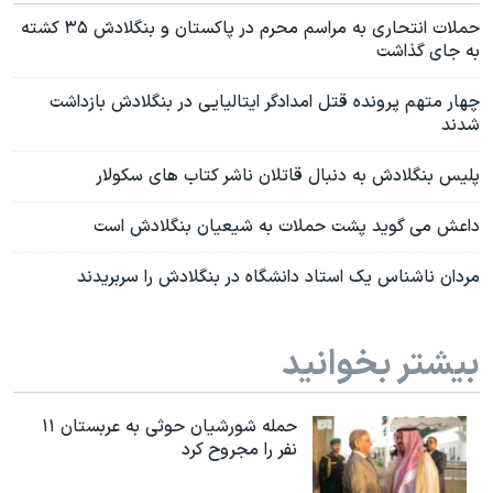
حملات انتحاری به مراسم محرم در پاکستان و بنگلادش ۳۵ کشته
به جای گذاشت
چهار متهم پرونده قتل امدادگر ایتالیایی در بنگلادش بازداشت
شدند
پلیس بنگلادش به دنبال قاتلان ناشر کتاب های سکولار
داعش می گوید پشت حملات به شیعیان بنگلادش است
مردان ناشناس یک استاد دانشگاه در بنگلادش را سربریدند
بیشتر بخوانید
حمله شورشیان حوثی به عربستان ۱۱
نفر را مجروح کرد