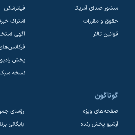
منشور صدای آمریکا
فیلترشکن
حقوق و مقررات
اشتراک خبرن
قوانین تالار
آگهی استخد
فرکانس‌های 
پخش رادیو
یادگیری زبان انگلیسی
نسخه سبک 
دنبال کنید
گوناگون
صفحه‌های ویژه
رؤسای جمهو
آرشیو پخش زنده
بایگانی برن
زبانهای مختلف