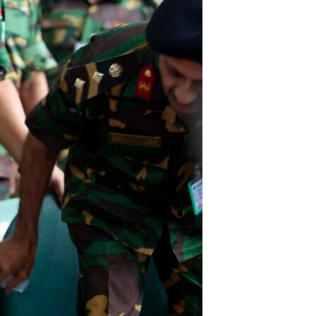
مستندها
فرهنگ و زندگی
حقوق شهروندی
انتخابات ریاست جمهوری آمریکا ۲۰۲۴
اقتصادی
حمله جمهوری اسلامی به اسرائیل
رمز مهسا
علم و فناوری
اسرائیل در جنگ
ورزش زنان در ایران
گالری عکس
اعتراضات زن، زندگی، آزادی
آرشیو پخش زنده
مجموعه مستندهای دادخواهی
تریبونال مردمی آبان ۹۸
دادگاه حمید نوری
چهل سال گروگان‌گیری
قانون شفافیت دارائی کادر رهبری ایران
اعتراضات مردمی آبان ۹۸
اسرائیل در جنگ