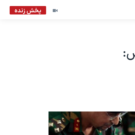
پخش زنده
ش: