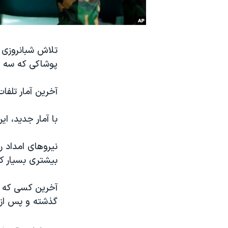
نرگس محمدی برنده جایزه نوبل صلح
همایش محافظه‌کاران آمریکا «سی‌پک»
تلاش شبانروزی ک
صفحه‌های ویژه
پوشاکی که سه هف
سفر پرزیدنت ترامپ به چین
آخرین آمار تلفات حاکی از کشت
با آمار جدید، این
نیروهای امداد ر
بیشتری بسیار کم
گذشته و پس از 