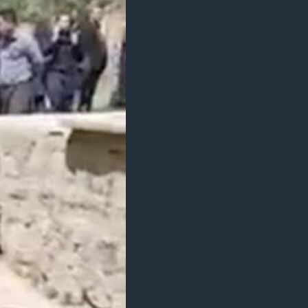
مستندها
فرهنگ و زندگی
حقوق شهروندی
انتخابات ریاست جمهوری آمریکا ۲۰۲۴
اقتصادی
حمله جمهوری اسلامی به اسرائیل
رمز مهسا
علم و فناوری
اسرائیل در جنگ
ورزش زنان در ایران
گالری عکس
اعتراضات زن، زندگی، آزادی
آرشیو پخش زنده
مجموعه مستندهای دادخواهی
تریبونال مردمی آبان ۹۸
دادگاه حمید نوری
چهل سال گروگان‌گیری
قانون شفافیت دارائی کادر رهبری ایران
اعتراضات مردمی آبان ۹۸
اسرائیل در جنگ