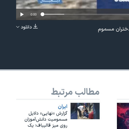
0:00
دانلود
 دختران مسموم
EMBED
مطالب مرتبط
ايران
گزارش «نهایی» دلایل
مسمومیت دانش‌آموزان
روی میز قالیباف؛ یک