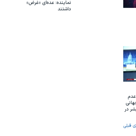
نماینده: عده‌ای «غرض»
داشتند
عدم
هانی
ر در
ی قبلی