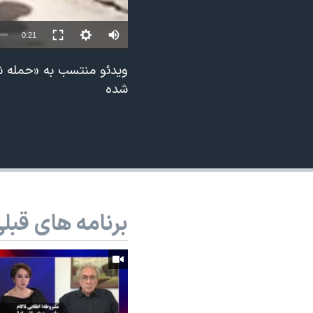
نرگس محمدی برنده جایزه نوبل صلح
0:21
همایش محافظه‌کاران آمریکا «سی‌پک»
صفحه‌های ویژه
ویدئو منتسب به «حمله شی
شده
سفر پرزیدنت ترامپ به چین
برنامه های قبل